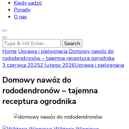
Kiedy sadzić
Porady
O nas
Looking
for
Home
Uprawa i pielęgnacja
Domowy nawóz do
Something?
rododendronów – tajemna receptura ogrodnika
3 czerwca 2025
2 lutego 2026
Uprawa i pielęgnacja
Domowy nawóz do
rododendronów – tajemna
receptura ogrodnika
Wiktoria Wieniawa