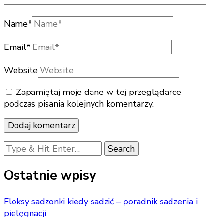
Name
*
Email
*
Website
Zapamiętaj moje dane w tej przeglądarce
podczas pisania kolejnych komentarzy.
Looking
for
Something?
Ostatnie wpisy
Floksy sadzonki kiedy sadzić – poradnik sadzenia i
pielęgnacji