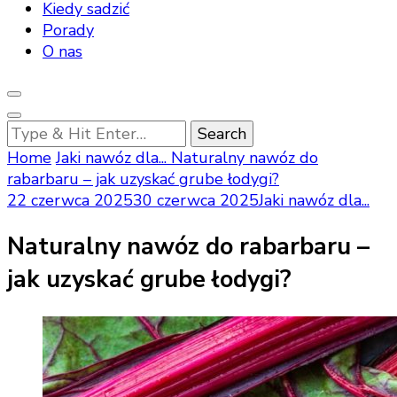
Kiedy sadzić
Porady
O nas
Looking
for
Home
Jaki nawóz dla...
Naturalny nawóz do
Something?
rabarbaru – jak uzyskać grube łodygi?
22 czerwca 2025
30 czerwca 2025
Jaki nawóz dla...
Naturalny nawóz do rabarbaru –
jak uzyskać grube łodygi?