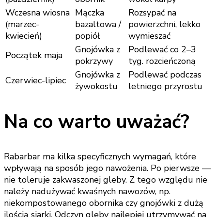
Wczesna wiosna
Mączka
Rozsypać na
(marzec-
bazaltowa /
powierzchni, lekko
kwiecień)
popiół
wymieszać
Gnojówka z
Podlewać co 2–3
Początek maja
pokrzywy
tyg. rozcieńczoną
Gnojówka z
Podlewać podczas
Czerwiec-lipiec
żywokostu
letniego przyrostu
Na co warto uważać?
Rabarbar ma kilka specyficznych wymagań, które
wpływają na sposób jego nawożenia. Po pierwsze —
nie toleruje zakwaszonej gleby. Z tego względu nie
należy nadużywać kwaśnych nawozów, np.
niekompostowanego obornika czy gnojówki z dużą
ilością siarki. Odczyn gleby najlepiej utrzymywać na