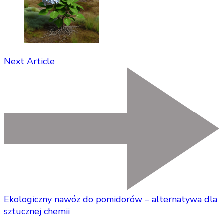
Next Article
Ekologiczny nawóz do pomidorów – alternatywa dla
sztucznej chemii