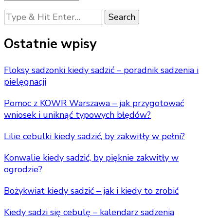
Looking
for
Something?
Ostatnie wpisy
Floksy sadzonki kiedy sadzić – poradnik sadzenia i
pielęgnacji
Pomoc z KOWR Warszawa – jak przygotować
wniosek i uniknąć typowych błędów?
Lilie cebulki kiedy sadzić, by zakwitły w pełni?
Konwalie kiedy sadzić, by pięknie zakwitły w
ogrodzie?
Bożykwiat kiedy sadzić – jak i kiedy to zrobić
Kiedy sadzi się cebulę – kalendarz sadzenia