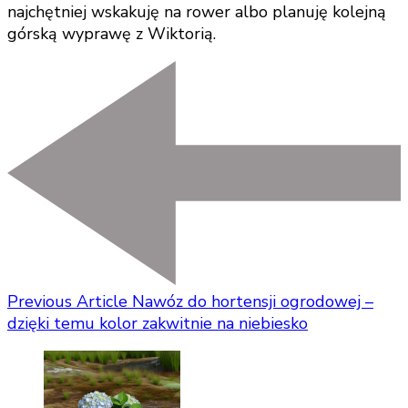
najchętniej wskakuję na rower albo planuję kolejną
górską wyprawę z Wiktorią.
Previous Article
Nawóz do hortensji ogrodowej –
dzięki temu kolor zakwitnie na niebiesko