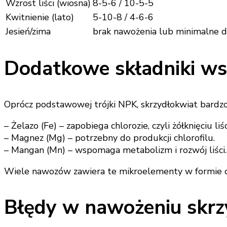
Wzrost liści (wiosna)
8-5-6 / 10-5-5
Kwitnienie (lato)
5-10-8 / 4-6-6
Jesień/zima
brak nawożenia lub minimalne 
Dodatkowe składniki wsp
Oprócz podstawowej trójki NPK, skrzydłokwiat bardzo
– Żelazo (Fe) – zapobiega chlorozie, czyli żółknięciu liśc
– Magnez (Mg) – potrzebny do produkcji chlorofilu.
– Mangan (Mn) – wspomaga metabolizm i rozwój liści.
Wiele nawozów zawiera te mikroelementy w formie ch
Błędy w nawożeniu skrz