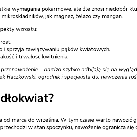
kie wymagania pokarmowe, ale źle znosi niedobór kluc
eż mikroskładników, jak magnez, żelazo czy mangan.
pekty wzrostu:
rost.
o i sprzyja zawiązywaniu pąków kwiatowych.
akość i trwałość kwitnienia.
przenawożenie – bardzo szybko odbijają się na wyglądzi
ek Raczkowski, ogrodnik i specjalista ds. nawożenia roś
ydłokwiat?
 od marca do września. W tym czasie warto nawozić g
 przechodzi w stan spoczynku, nawożenie ogranicza się d