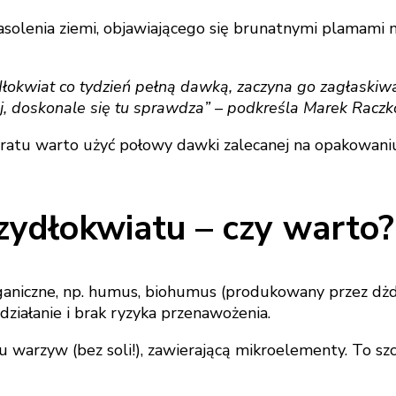
lenia ziemi, objawiającego się brunatnymi plamami na
dłokwiat co tydzień pełną dawką, zaczyna go zagłaskiw
j, doskonale się tu sprawdza” – podkreśla Marek Raczk
tu warto użyć połowy dawki zalecanej na opakowaniu 
zydłokwiatu – czy warto?
niczne, np. humus, biohumus (produkowany przez dżdż
 działanie i brak ryzyka przenawożenia.
warzyw (bez soli!), zawierającą mikroelementy. To szc