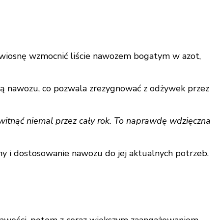
a wiosnę wzmocnić liście nawozem bogatym w azot,
ową nawozu, co pozwala zrezygnować z odżywek przez
witnąć niemal przez cały rok. To naprawdę wdzięczna
iny i dostosowanie nawozu do jej aktualnych potrzeb.
ekawości, potem z coraz większym zaangażowaniem.