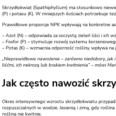
Skrzydłokwiat (Spathiphyllum) ma stosunkowo niewiel
(P) i potasu (K). W mniejszych ilościach potrzebuje t
Prawidłowe proporcje NPK wpływają na konkretne as
– Azot (N) – odpowiada za soczystą zieleń liści i ich wz
– Fosfor (P) – stymuluje rozwój systemu korzenioweg
– Potas (K) – wzmacnia odporność rośliny, wpływa na j
„Nieprawidłowe nawożenie – zarówno niedobory, jak i 
liśćmi, ich nekrozą lub brakiem kwitnienia” – mówi Mar
Jak często nawozić skrz
Okres intensywnego wzrostu skrzydłokwiatu przypada
rozpuszczalnych w wodzie. Jesienią i zimą, gdy roślina
roślina nie kwitnie.