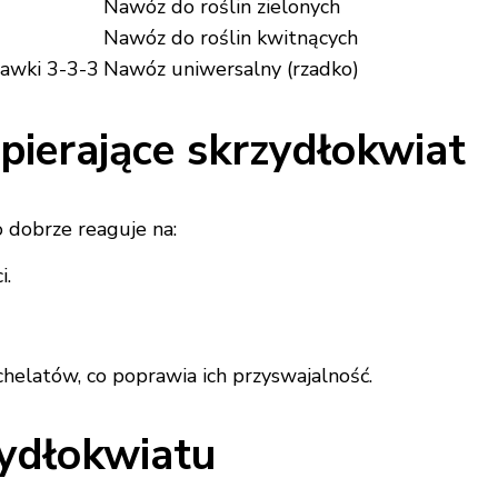
Nawóz do roślin zielonych
Nawóz do roślin kwitnących
dawki 3-3-3
Nawóz uniwersalny (rzadko)
ierające skrzydłokwiat
 dobrze reaguje na:
i.
elatów, co poprawia ich przyswajalność.
ydłokwiatu