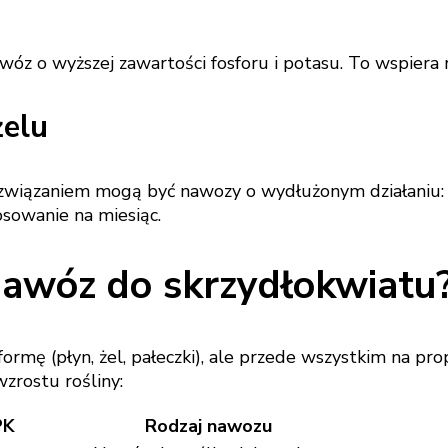
óz o wyższej zawartości fosforu i potasu. To wspiera 
żelu
wiązaniem mogą być nawozy o wydłużonym działaniu: pał
osowanie na miesiąc.
nawóz do skrzydłokwiatu
rmę (płyn, żel, pałeczki), ale przede wszystkim na pro
zrostu rośliny:
PK
Rodzaj nawozu