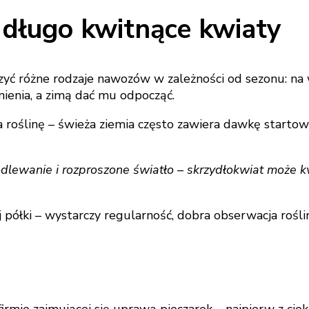
i długo kwitnące kwiaty
ączyć różne rodzaje nawozów w zależności od sezonu: n
nienia, a zimą dać mu odpocząć.
a roślinę – świeża ziemia często zawiera dawkę start
dlewanie i rozproszone światło – skrzydłokwiat może k
j półki – wystarczy regularność, dobra obserwacja rośl
rmie zajmującej się uprawą pieczarek – najpierw z ci