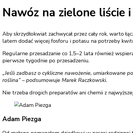
Nawóz na zielone liście 
Aby skrzydłokwiat zachwycał przez cały rok, warto ł
latem dodać więcej fosforu i potasu na potrzeby kwit
Regularne przesadzanie co 1,5–2 lata również wspier
pierwsze tygodnie po przesadzeniu.
„Jeśli zadbasz o cykliczne nawożenie, umiarkowane po
roślina” – podsumowuje Marek Raczkowski.
Nie trzeba drogich preparatów ani chemii z najwyższe
Adam Piezga
Od małego pomagałem dziadkowi w naszej rodzinnej fi