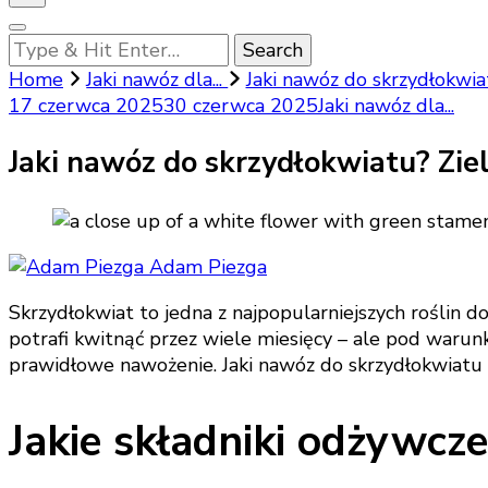
Looking
for
Home
Jaki nawóz dla...
Jaki nawóz do skrzydłokwiat
Something?
17 czerwca 2025
30 czerwca 2025
Jaki nawóz dla...
Jaki nawóz do skrzydłokwiatu? Zielo
Adam Piezga
Skrzydłokwiat to jedna z najpopularniejszych roślin d
potrafi kwitnąć przez wiele miesięcy – ale pod waru
prawidłowe nawożenie. Jaki nawóz do skrzydłokwiatu wy
Jakie składniki odżywcz