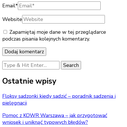
Email
*
Website
Zapamiętaj moje dane w tej przeglądarce
podczas pisania kolejnych komentarzy.
Looking
for
Something?
Ostatnie wpisy
Floksy sadzonki kiedy sadzić – poradnik sadzenia i
pielęgnacji
Pomoc z KOWR Warszawa – jak przygotować
wniosek i uniknąć typowych błędów?