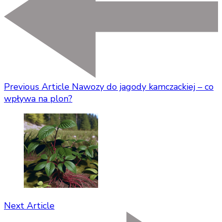
Previous Article
Nawozy do jagody kamczackiej – co
wpływa na plon?
Next Article