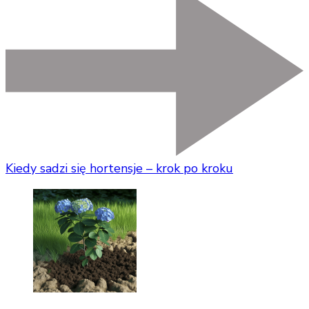
Kiedy sadzi się hortensje – krok po kroku