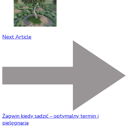
Next Article
Żagwin kiedy sadzić – optymalny termin i
pielęgnacja