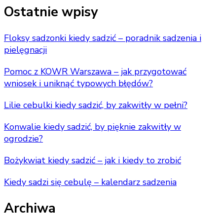
Something?
Ostatnie wpisy
Floksy sadzonki kiedy sadzić – poradnik sadzenia i
pielęgnacji
Pomoc z KOWR Warszawa – jak przygotować
wniosek i uniknąć typowych błędów?
Lilie cebulki kiedy sadzić, by zakwitły w pełni?
Konwalie kiedy sadzić, by pięknie zakwitły w
ogrodzie?
Bożykwiat kiedy sadzić – jak i kiedy to zrobić
Kiedy sadzi się cebulę – kalendarz sadzenia
Archiwa