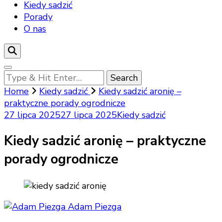
Kiedy sadzić
Porady
O nas
Looking
for
Home
Kiedy sadzić
Kiedy sadzić aronię –
Something?
praktyczne porady ogrodnicze
27 lipca 2025
27 lipca 2025
Kiedy sadzić
Kiedy sadzić aronię – praktyczne
porady ogrodnicze
Adam Piezga