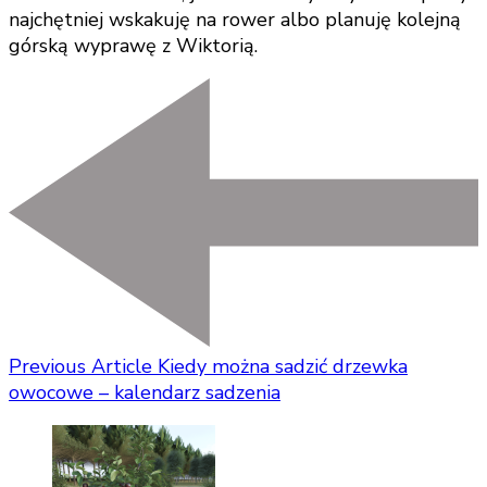
najchętniej wskakuję na rower albo planuję kolejną
górską wyprawę z Wiktorią.
Previous Article
Kiedy można sadzić drzewka
owocowe – kalendarz sadzenia