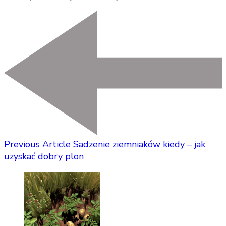
Previous Article
Sadzenie ziemniaków kiedy – jak
uzyskać dobry plon