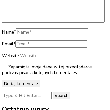
Name
*
Email
*
Website
Zapamiętaj moje dane w tej przeglądarce
podczas pisania kolejnych komentarzy.
Looking
for
Something?
Ostatnie wpisy