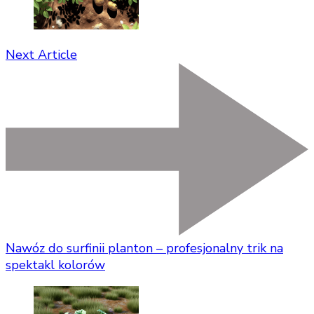
Next Article
Nawóz do surfinii planton – profesjonalny trik na
spektakl kolorów