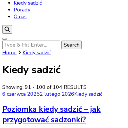
Kiedy sadzić
Porady
O nas
Looking
for
Home
Kiedy sadzić
Something?
Kiedy sadzić
Showing: 91 - 100 of 104 RESULTS
6 czerwca 2025
2 lutego 2026
Kiedy sadzić
Poziomka kiedy sadzić – jak
przygotować sadzonki?