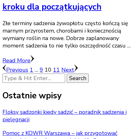
kroku dla początkujących
Złe terminy sadzenia żywopłotu często kończą się
marnym przyrostem, chorobami i koniecznością
wymiany roślin na nowe. Dobrze zaplanowany
moment sadzenia to nie tylko oszczędność czasu …
Read More
Stronicowanie
Page
Page
Page
Page
Previous
1
…
9
10
11
Next
Looking
wpisów
for
Something?
Ostatnie wpisy
Floksy sadzonki kiedy sadzić – poradnik sadzenia i
pielęgnacji
Pomoc z KOWR Warszawa – jak przygotować