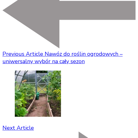
Previous Article
Nawóz do roślin ogrodowych –
uniwersalny wybór na cały sezon
Next Article