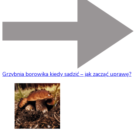
Grzybnia borowika kiedy sadzić – jak zacząć uprawę?