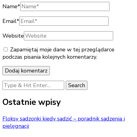
Name
*
Email
*
Website
Zapamiętaj moje dane w tej przeglądarce
podczas pisania kolejnych komentarzy.
Looking
for
Something?
Ostatnie wpisy
Floksy sadzonki kiedy sadzić – poradnik sadzenia i
pielęgnacji