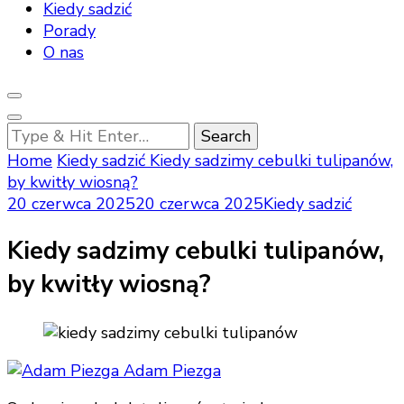
Kiedy sadzić
Porady
O nas
Looking
for
Home
Kiedy sadzić
Kiedy sadzimy cebulki tulipanów,
Something?
by kwitły wiosną?
20 czerwca 2025
20 czerwca 2025
Kiedy sadzić
Kiedy sadzimy cebulki tulipanów,
by kwitły wiosną?
Adam Piezga