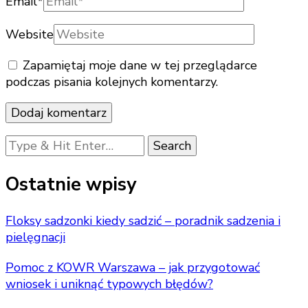
Email
*
Website
Zapamiętaj moje dane w tej przeglądarce
podczas pisania kolejnych komentarzy.
Looking
for
Something?
Ostatnie wpisy
Floksy sadzonki kiedy sadzić – poradnik sadzenia i
pielęgnacji
Pomoc z KOWR Warszawa – jak przygotować
wniosek i uniknąć typowych błędów?