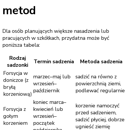
metod
Dla osób planujących większe nasadzenia lub
pracujących w szkółkach, przydatna może być
poniższa tabela:
Rodzaj
Termin sadzenia
Metoda sadzenia
sadzonki
Forsycja w
marzec–maj lub
sadzić na równo z
doniczce (z
wrzesień–
powierzchnią ziemi,
bryłą
październik
podlewać regularnie
korzeniową)
koniec marca–
korzenie namoczyć
Forsycja z
kwiecień lub
przed sadzeniem,
gołym
wrzesień–
sadzić płyciej, dobrze
korzeniem
początek
ugnieść ziemię