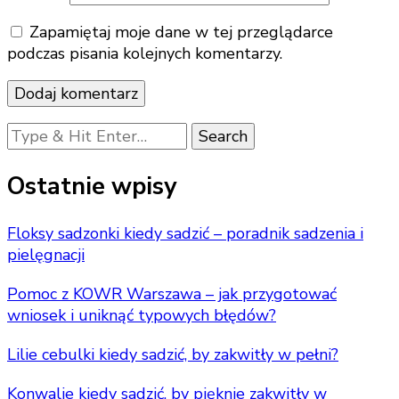
Zapamiętaj moje dane w tej przeglądarce
podczas pisania kolejnych komentarzy.
Looking
for
Something?
Ostatnie wpisy
Floksy sadzonki kiedy sadzić – poradnik sadzenia i
pielęgnacji
Pomoc z KOWR Warszawa – jak przygotować
wniosek i uniknąć typowych błędów?
Lilie cebulki kiedy sadzić, by zakwitły w pełni?
Konwalie kiedy sadzić, by pięknie zakwitły w