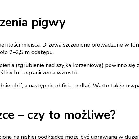
dzenia pigwy
j ilości miejsca. Drzewa szczepione prowadzone w form
koło 2–2,5 m odstępu.
pienia (zgrubienie nad szyjką korzeniową) powinno się
liny lub ograniczenia wzrostu.
nie ubić, a następnie obficie podlać. Warto także usyp
ce – czy to możliwe?
epiona na niskiej podkładce może być uprawiana w dużej