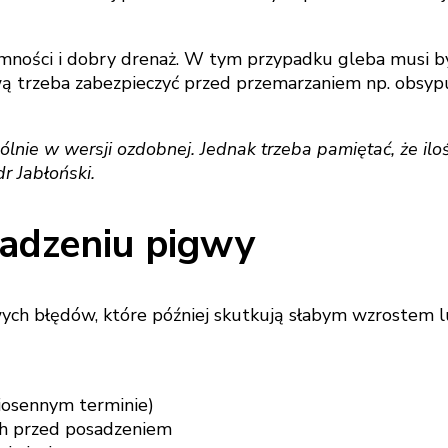
mności i dobry drenaż. W tym przypadku gleba musi być
ą trzeba zabezpieczyć przed przemarzaniem np. obsypu
lnie w wersji ozdobnej. Jednak trzeba pamiętać, że il
r Jabłoński.
sadzeniu pigwy
wych błędów, które później skutkują słabym wzrostem 
iosennym terminie)
ch przed posadzeniem