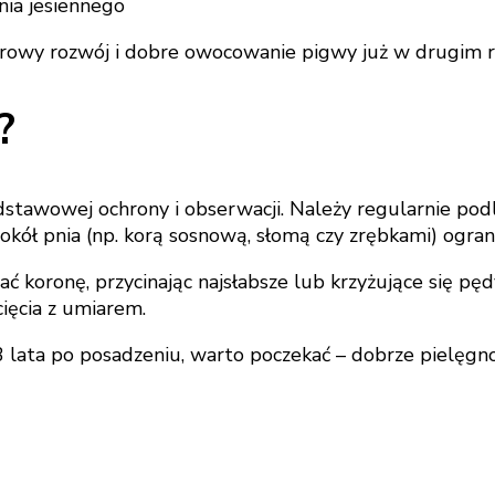
nia jesiennego
zdrowy rozwój i dobre owocowanie pigwy już w drugim 
?
wowej ochrony i obserwacji. Należy regularnie podle
okół pnia (np. korą sosnową, słomą czy zrębkami) ogra
oronę, przycinając najsłabsze lub krzyżujące się pędy.
cięcia z umiarem.
3 lata po posadzeniu, warto poczekać – dobrze pielęg