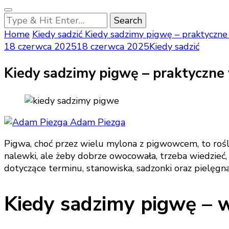
Looking
for
Home
Kiedy sadzić
Kiedy sadzimy pigwę – praktyczn
Something?
18 czerwca 2025
18 czerwca 2025
Kiedy sadzić
Kiedy sadzimy pigwę – praktyczne
Adam Piezga
Pigwa, choć przez wielu mylona z pigwowcem, to rośl
nalewki, ale żeby dobrze owocowała, trzeba wiedzieć,
dotyczące terminu, stanowiska, sadzonki oraz pielęgn
Kiedy sadzimy pigwę – w