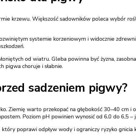
mie krzewu. Większość sadowników poleca wybór roślin
rozwiniętym systemie korzeniowym i widocznie zdrewnia
uszkodzeń.
osłoniętych od wiatru. Gleba powinna być żyzna, zasob
 pigwa choruje i słabnie.
przed sadzeniem pigwy?
o. Ziemię warto przekopać na głębokość 30–40 cm i o
stem. Poziom pH powinien wynosić od 6,0 do 6,5 – jeś
 który poprawi odpływ wody i ograniczy ryzyko gnicia 