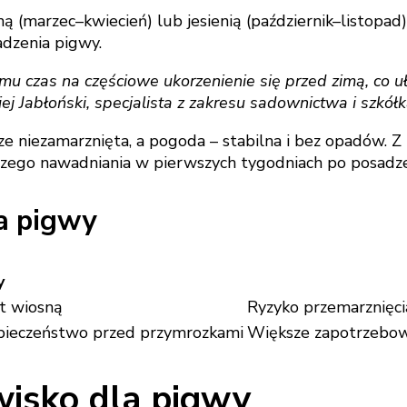
ą (marzec–kwiecień) lub jesienią (październik–listopad)
dzenia pigwy.
czas na częściowe ukorzenienie się przed zimą, co ułat
iej Jabłoński, specjalista z zakresu sadownictwa i szkół
ze niezamarznięta, a pogoda – stabilna i bez opadów. Z
ego nawadniania w pierwszych tygodniach po posadze
a pigwy
y
rt wiosną
Ryzyko przemarznięci
pieczeństwo przed przymrozkami
Większe zapotrzebowa
wisko dla pigwy