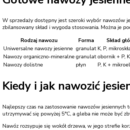
W sprzedaży dostępny jest szeroki wybór nawozów jes
zbilansowany skład i wygoda stosowania. Można je podz
Rodzaj nawozu
Forma
Skład gł
Uniwersalne nawozy jesienne
granulat
K, P, mikroskł
Nawozy organiczno-mineralne
granulat
obornik + P, K
Nawozy dolistne
płyn
P, K + mikro
Kiedy i jak nawozić jesie
Najlepszy czas na zastosowanie nawozów jesiennych 
utrzymywać się powyżej 5°C, a gleba nie może być zb
Nawóz rozsypuje się wokół drzewa, w jego strefie korz