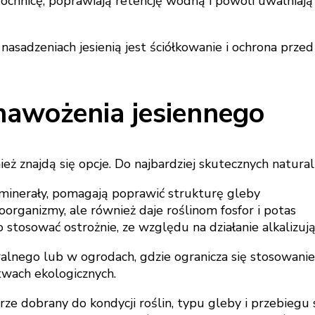
hnicę, poprawiają retencję wodną i powoli uwalniają sk
nasadzeniach jesienią jest ściółkowanie i ochrona prz
nawożenia jesiennego
nież znajdą się opcje. Do najbardziej skutecznych natur
minerały, pomagają poprawić strukturę gleby
rganizmy, ale również daje roślinom fosfor i potas
 stosować ostrożnie, ze względu na działanie alkalizuj
alnego lub w ogrodach, gdzie ogranicza się stosowani
twach ekologicznych.
ze dobrany do kondycji roślin, typu gleby i przebiegu 