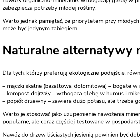
nawozy organiczno-mineralne: wzbogacają glebę w próc
zabezpiecza potrzeby młodej rośliny.
Warto jednak pamiętać, że priorytetem przy młodych 
może być jedynym zabiegiem.
Naturalne alternatywy 
Dla tych, którzy preferują ekologiczne podejście, rów
– mączki skalne (bazaltowa, dolomitowa) – bogate w 
– kompost dojrzały – wzbogaca glebę w humus i mikroo
– popiół drzewny – zawiera dużo potasu, ale trzeba go
Warto je stosować jako uzupełnienie nawożenia miner
popularne, ale coraz częściej testowane w gospodars
Nawóz do drzew liściastych jesienią powinien być dobr