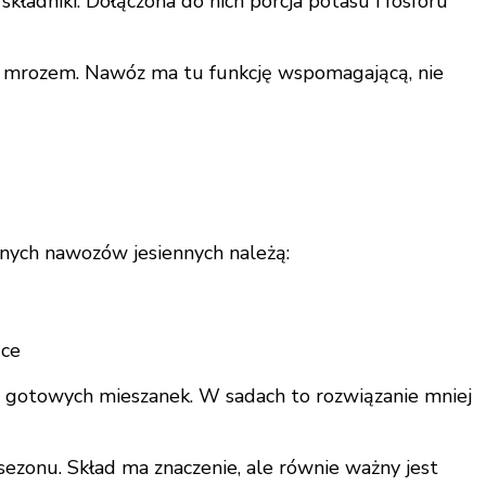
ładniki. Dołączona do nich porcja potasu i fosforu
ed mrozem. Nawóz ma tu funkcję wspomagającą, nie
alnych nawozów jesiennych należą:
ące
e gotowych mieszanek. W sadach to rozwiązanie mniej
sezonu. Skład ma znaczenie, ale równie ważny jest