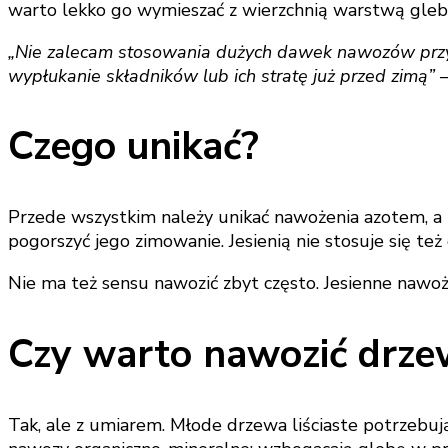
warto lekko go wymieszać z wierzchnią warstwą gleby i
„Nie zalecam stosowania dużych dawek nawozów przy 
wypłukanie składników lub ich stratę już przed zimą”
–
Czego unikać?
Przede wszystkim należy unikać nawożenia azotem, a t
pogorszyć jego zimowanie. Jesienią nie stosuje się te
Nie ma też sensu nawozić zbyt często. Jesienne nawoż
Czy warto nawozić drze
Tak, ale z umiarem. Młode drzewa liściaste potrzebują