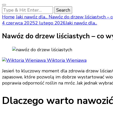
Looking
for
Home
Jaki nawóz dla...
Nawóz do drzew liściastych – c
Something?
4 czerwca 2025
2 lutego 2026
Jaki nawóz dla...
Nawóz do drzew liściastych – co w
Wiktoria Wieniawa
Jesień to kluczowy moment dla zdrowia drzew liścias
zapasowe, które pozwolą im dobrze wystartować wios
poprawia odporność roślin na mróz. Jak jednak wybrać
Dlaczego warto nawozić d