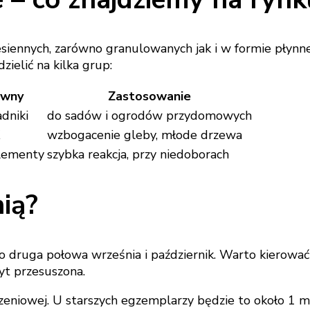
iennych, zarówno granulowanych jak i w formie płynne
ielić na kilka grup:
ówny
Zastosowanie
adniki
do sadów i ogrodów przydomowych
wzbogacenie gleby, młode drzewa
elementy
szybka reakcja, przy niedoborach
nią?
to druga połowa września i październik. Warto kiero
yt przesuszona.
eniowej. U starszych egzemplarzy będzie to około 1 met