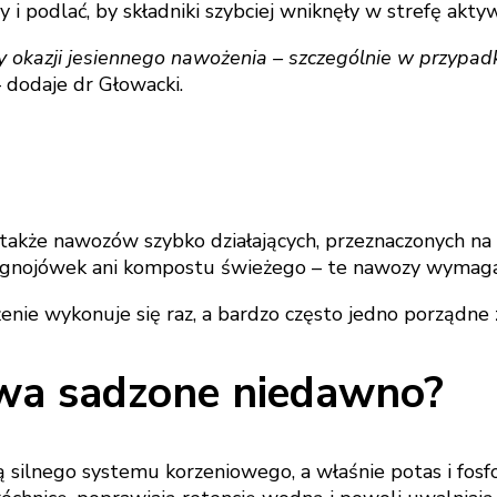
 podlać, by składniki szybciej wniknęły w strefę akty
okazji jesiennego nawożenia – szczególnie w przypadk
 dodaje dr Głowacki.
akże nawozów szybko działających, przeznaczonych na w
ż gnojówek ani kompostu świeżego – te nawozy wymagają 
enie wykonuje się raz, a bardzo często jedno porządne 
wa sadzone niedawno?
 silnego systemu korzeniowego, a właśnie potas i fosfo