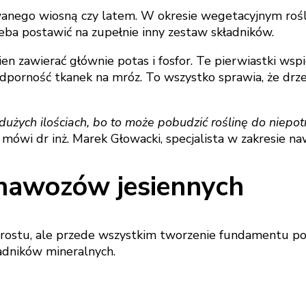
wanego wiosną czy latem. W okresie wegetacyjnym rośl
zeba postawić na zupełnie inny zestaw składników.
en zawierać głównie potas i fosfor. Te pierwiastki ws
rność tkanek na mróz. To wszystko sprawia, że drzewo
żych ilościach, bo to może pobudzić roślinę do niepot
 mówi dr inż. Marek Głowacki, specjalista w zakresie na
 nawozów jesiennych
rostu, ale przede wszystkim tworzenie fundamentu p
adników mineralnych.