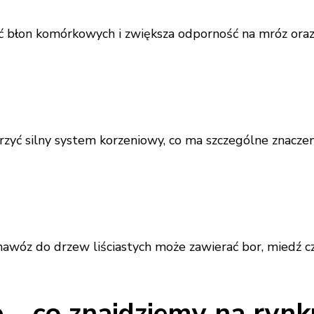
błon komórkowych i zwiększa odporność na mróz oraz
ć silny system korzeniowy, co ma szczególne znaczeni
y nawóz do drzew liściastych może zawierać bor, miedź 
 – co znajdziemy na rynk