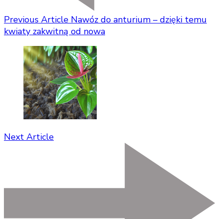
Previous Article
Nawóz do anturium – dzięki temu
kwiaty zakwitną od nowa
Next Article