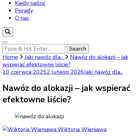
Kiedy sadzić
Porady
O nas
Looking
for
Home
Jaki nawóz dla...
Nawóz do alokazji – jak
Something?
wspierać efektowne liście?
10 czerwca 2025
2 lutego 2026
Jaki nawóz dla...
Nawóz do alokazji – jak wspierać
efektowne liście?
Wiktoria Wieniawa