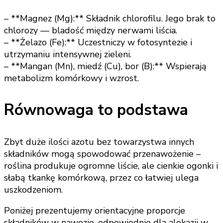
– **Magnez (Mg):** Składnik chlorofilu. Jego brak to
chlorozy — bladość między nerwami liścia.
– **Żelazo (Fe):** Uczestniczy w fotosyntezie i
utrzymaniu intensywnej zieleni.
– **Mangan (Mn), miedź (Cu), bor (B):** Wspierają
metabolizm komórkowy i wzrost.
Równowaga to podstawa
Zbyt duże ilości azotu bez towarzystwa innych
składników mogą spowodować przenawożenie –
roślina produkuje ogromne liście, ale cienkie ogonki i
słabą tkankę komórkową, przez co łatwiej ulega
uszkodzeniom.
Poniżej prezentujemy orientacyjne proporcje
składników w nawozie, odpowiednie dla alokazji w