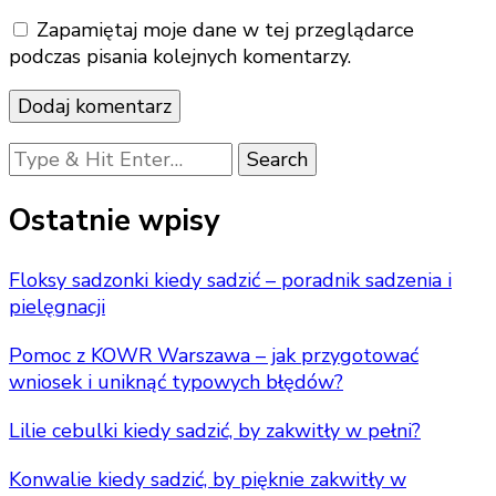
Zapamiętaj moje dane w tej przeglądarce
podczas pisania kolejnych komentarzy.
Looking
for
Something?
Ostatnie wpisy
Floksy sadzonki kiedy sadzić – poradnik sadzenia i
pielęgnacji
Pomoc z KOWR Warszawa – jak przygotować
wniosek i uniknąć typowych błędów?
Lilie cebulki kiedy sadzić, by zakwitły w pełni?
Konwalie kiedy sadzić, by pięknie zakwitły w