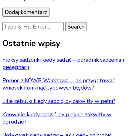
Looking
for
Something?
Ostatnie wpisy
Floksy sadzonki kiedy sadzić – poradnik sadzenia i
pielęgnacji
Pomoc z KOWR Warszawa – jak przygotować
wniosek i uniknąć typowych błędów?
Lilie cebulki kiedy sadzić, by zakwitły w pełni?
Konwalie kiedy sadzić, by pięknie zakwitły w
ogrodzie?
Bożykwiat kiedy sadzić – jak i kiedy to zrobić