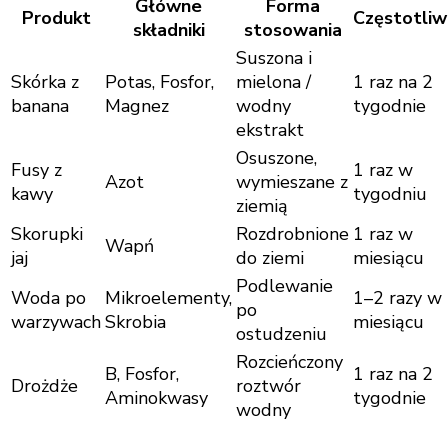
Główne
Forma
Produkt
Częstotliw
składniki
stosowania
Suszona i
Skórka z
Potas, Fosfor,
mielona /
1 raz na 2
banana
Magnez
wodny
tygodnie
ekstrakt
Osuszone,
Fusy z
1 raz w
Azot
wymieszane z
kawy
tygodniu
ziemią
Skorupki
Rozdrobnione
1 raz w
Wapń
jaj
do ziemi
miesiącu
Podlewanie
Woda po
Mikroelementy,
1–2 razy w
po
warzywach
Skrobia
miesiącu
ostudzeniu
Rozcieńczony
B, Fosfor,
1 raz na 2
Drożdże
roztwór
Aminokwasy
tygodnie
wodny