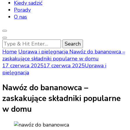
Kiedy sadzić
Porady
O nas
Looking
for
Home
Uprawa i pielęgnacja
Nawóz do bananowca –
Something?
zaskakujące składniki popularne w domu
17 czerwca 2025
17 czerwca 2025
Uprawa i
pielęgnacja
Nawóz do bananowca –
zaskakujące składniki popularne
w domu