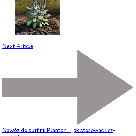
Next Article
Nawóz do surfinii Planton – jak stosować i czy