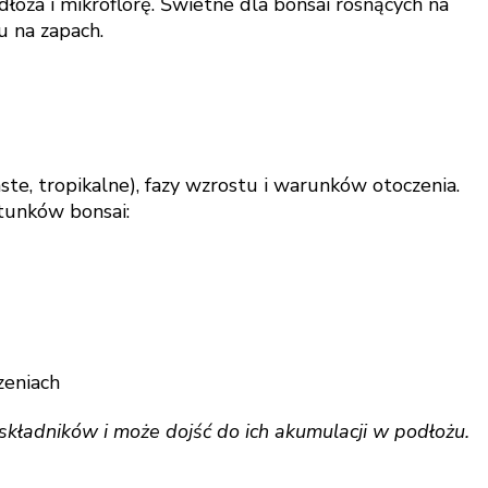
dłoża i mikroflorę. Świetne dla bonsai rosnących na
u na zapach.
ste, tropikalne), fazy wzrostu i warunków otoczenia.
tunków bonsai:
zeniach
składników i może dojść do ich akumulacji w podłożu.