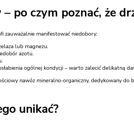
 – po czym poznać, że dr
fi zauważalnie manifestować niedobory:
 żelaza lub magnezu.
iedobór azotu.
u.
 osłabienia ogólnej kondycji – warto zalecić delikatną 
tościowy nawóz mineralno-organiczny, dedykowany do 
ego unikać?