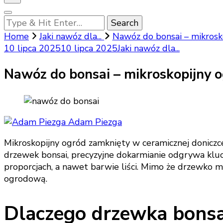
Looking
for
Home
Jaki nawóz dla...
Nawóz do bonsai – mikrosko
Something?
10 lipca 2025
10 lipca 2025
Jaki nawóz dla...
Nawóz do bonsai – mikroskopijny o
Adam Piezga
Mikroskopijny ogród zamknięty w ceramicznej doniczc
drzewek bonsai, precyzyjne dokarmianie odgrywa kluc
proporcjach, a nawet barwie liści. Mimo że drzewko
ogrodową.
Dlaczego drzewka bonsa