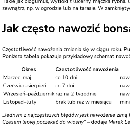
Takie jak biogumus, wytłoki z lucerny, mączka rybna. 
zewnątrz, np. w ogrodzie lub na tarasie. W zamknięt
Jak często nawozić bons
Częstotliwość nawożenia zmienia się w ciągu roku. Puls
Poniższa tabela pokazuje przykładowy schemat nawoż
Okres
Częstotliwość nawożenia
Marzec–maj
co 10 dni
naw
Czerwiec–sierpień
co 7 dni
nawó
Wrzesień–październik
raz na 2 tygodnie
nawó
Listopad–luty
brak lub raz w miesiącu
min
„Jednym z najczęstszych błędów jest nawożenie zimą be
Czasem lepiej poczekać do wiosny”
– dodaje
Marek Le