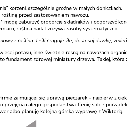
ia” korzeni, szczególnie groźne w małych doniczkach.
roślinę przed zastosowaniem nawozu.
 mogą zaburzyć proporcje składników i pogorszyć kond
miaru, roślina nadal zużywa zasoby systematycznie.
mowy z rośliną. Jeśli reaguje źle, dostosuj dawkę, zmie
ięcej potasu, inne świetnie rosną na nawozach organiczn
 fundament zdrowej miniatury drzewa. Takiej, która za
rmie zajmującej się uprawą pieczarek – najpierw z ci
 przejęcia całego gospodarstwa. Cenię sobie porządek, 
ower albo planuję kolejną górską wyprawę z Wiktorią.