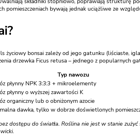
Uwalniają składniki stopniowo, poprawiają strukturę po
ych pomieszczeniach bywają jednak uciążliwe ze względ
ai?
 życiowy bonsai zależy od jego gatunku (liściaste, igla
enia drzewka Ficus retusa – jednego z popularnych ga
Typ nawozu
óz płynny NPK 3:3:3 + mikroelementy
z płynny o wyższej zawartości K
z organiczny lub o obniżonym azocie
imalna dawka, tylko w dobrze doświetlonych pomieszc
z dostępu do światła. Roślina nie jest w stanie zużyć 
wicki
.