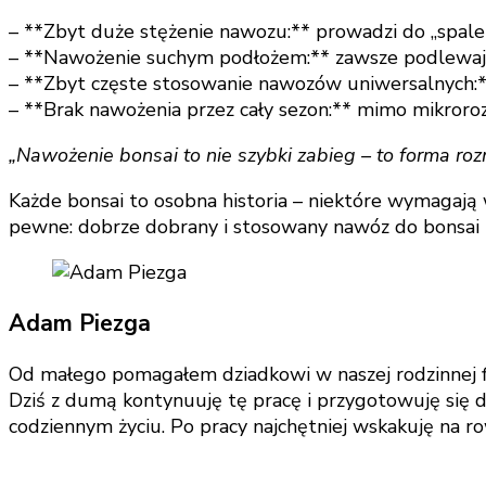
– **Zbyt duże stężenie nawozu:** prowadzi do „spalen
– **Nawożenie suchym podłożem:** zawsze podlewaj 
– **Zbyt częste stosowanie nawozów uniwersalnych:**
– **Brak nawożenia przez cały sezon:** mimo mikroroz
„Nawożenie bonsai to nie szybki zabieg – to forma roz
Każde bonsai to osobna historia – niektóre wymagają w
pewne: dobrze dobrany i stosowany nawóz do bonsai to
Adam Piezga
Od małego pomagałem dziadkowi w naszej rodzinnej fi
Dziś z dumą kontynuuję tę pracę i przygotowuję się do
codziennym życiu. Po pracy najchętniej wskakuję na r