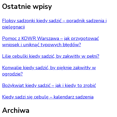
Something?
Ostatnie wpisy
Floksy sadzonki kiedy sadzić – poradnik sadzenia i
pielęgnacji
Pomoc z KOWR Warszawa – jak przygotować
wniosek i uniknąć typowych błędów?
Lilie cebulki kiedy sadzić, by zakwitły w pełni?
Konwalie kiedy sadzić, by pięknie zakwitły w
ogrodzie?
Bożykwiat kiedy sadzić – jak i kiedy to zrobić
Kiedy sadzi się cebulę – kalendarz sadzenia
Archiwa