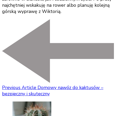
najchętniej wskakuję na rower albo planuję kolejną
górską wyprawę z Wiktorią.
Previous Article
Domowy nawóz do kaktusów –
bezpieczny i skuteczny