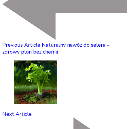
Previous Article
Naturalny nawóz do selera –
zdrowy plon bez chemii
Next Article