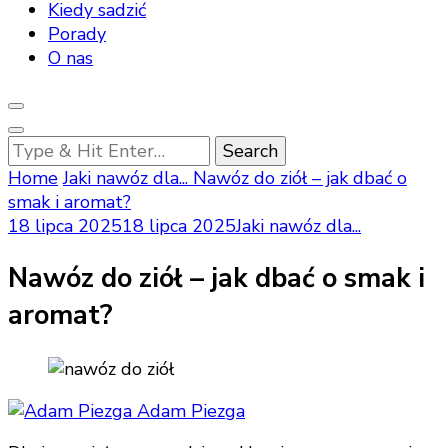
Kiedy sadzić
Porady
O nas
Looking
for
Home
Jaki nawóz dla...
Nawóz do ziół – jak dbać o
Something?
smak i aromat?
18 lipca 2025
18 lipca 2025
Jaki nawóz dla...
Nawóz do ziół – jak dbać o smak i
aromat?
Adam Piezga