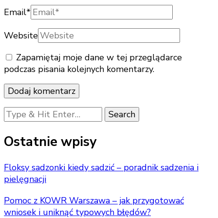
Email
*
Website
Zapamiętaj moje dane w tej przeglądarce
podczas pisania kolejnych komentarzy.
Looking
for
Something?
Ostatnie wpisy
Floksy sadzonki kiedy sadzić – poradnik sadzenia i
pielęgnacji
Pomoc z KOWR Warszawa – jak przygotować
wniosek i uniknąć typowych błędów?