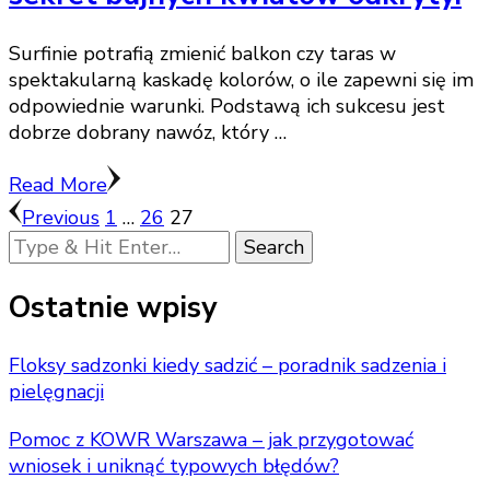
Surfinie potrafią zmienić balkon czy taras w
spektakularną kaskadę kolorów, o ile zapewni się im
odpowiednie warunki. Podstawą ich sukcesu jest
dobrze dobrany nawóz, który …
Read More
Stronicowanie
Page
Page
Page
Previous
1
…
26
27
Looking
wpisów
for
Something?
Ostatnie wpisy
Floksy sadzonki kiedy sadzić – poradnik sadzenia i
pielęgnacji
Pomoc z KOWR Warszawa – jak przygotować
wniosek i uniknąć typowych błędów?