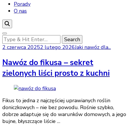
Porady
O nas
Looking
for
2 czerwca 2025
2 lutego 2026
Jaki nawóz dla...
Something?
Nawóz do fikusa – sekret
zielonych liści prosto z kuchni
Fikus to jedna z najczęściej uprawianych roślin
doniczkowych – nie bez powodu. Rośnie szybko,
dobrze adaptuje się do warunków domowych, a jego
bujne, błyszczące liście …