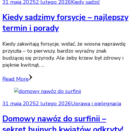
31 maja 2025
2 lutego 2026
Kiedy sadzić
Kiedy sadzimy forsycje – najlepszy
termin i porady
Kiedy zakwitają forsycje, widać, że wiosna naprawdę
przyszła – to pierwszy, bardzo wyraźny znak
budzącej się przyrody. Ale żeby krzew był zdrowy i
pięknie kwitnął, …
Read More
31 maja 2025
2 lutego 2026
Uprawa i pielęgnacja
Domowy nawóz do surfinii –
sekret bujnych kwiatów odkryty!