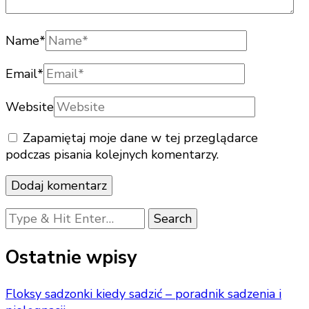
Name
*
Email
*
Website
Zapamiętaj moje dane w tej przeglądarce
podczas pisania kolejnych komentarzy.
Looking
for
Something?
Ostatnie wpisy
Floksy sadzonki kiedy sadzić – poradnik sadzenia i