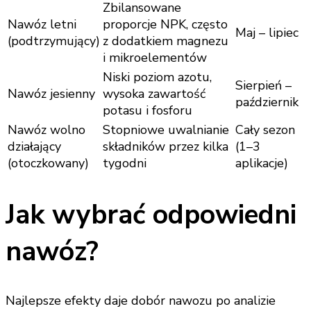
Zbilansowane
Nawóz letni
proporcje NPK, często
Maj – lipiec
(podtrzymujący)
z dodatkiem magnezu
i mikroelementów
Niski poziom azotu,
Sierpień –
Nawóz jesienny
wysoka zawartość
październik
potasu i fosforu
Nawóz wolno
Stopniowe uwalnianie
Cały sezon
działający
składników przez kilka
(1–3
(otoczkowany)
tygodni
aplikacje)
Jak wybrać odpowiedni
nawóz?
Najlepsze efekty daje dobór nawozu po analizie