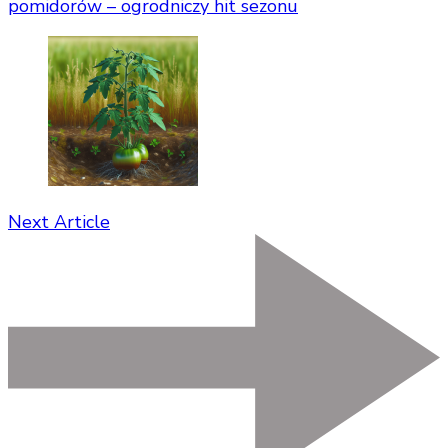
pomidorów – ogrodniczy hit sezonu
Next Article