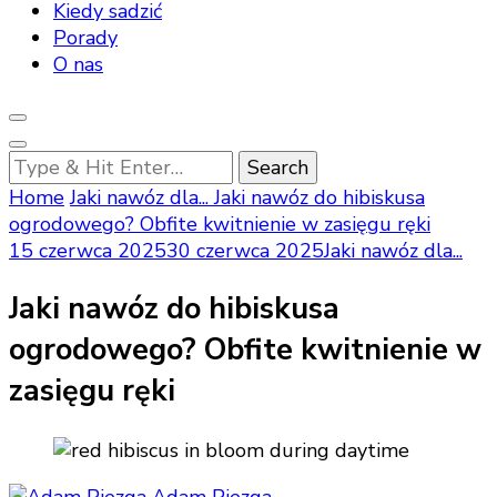
Kiedy sadzić
Porady
O nas
Looking
for
Home
Jaki nawóz dla...
Jaki nawóz do hibiskusa
Something?
ogrodowego? Obfite kwitnienie w zasięgu ręki
15 czerwca 2025
30 czerwca 2025
Jaki nawóz dla...
Jaki nawóz do hibiskusa
ogrodowego? Obfite kwitnienie w
zasięgu ręki
Adam Piezga