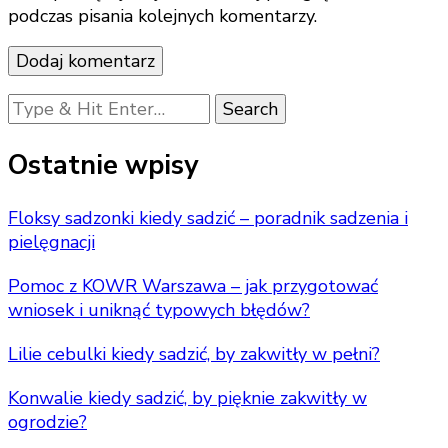
podczas pisania kolejnych komentarzy.
Looking
for
Something?
Ostatnie wpisy
Floksy sadzonki kiedy sadzić – poradnik sadzenia i
pielęgnacji
Pomoc z KOWR Warszawa – jak przygotować
wniosek i uniknąć typowych błędów?
Lilie cebulki kiedy sadzić, by zakwitły w pełni?
Konwalie kiedy sadzić, by pięknie zakwitły w
ogrodzie?