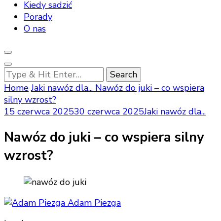
Kiedy sadzić
Porady
O nas
Looking
for
Home
Jaki nawóz dla...
Nawóz do juki – co wspiera
Something?
silny wzrost?
15 czerwca 2025
30 czerwca 2025
Jaki nawóz dla...
Nawóz do juki – co wspiera silny
wzrost?
Adam Piezga