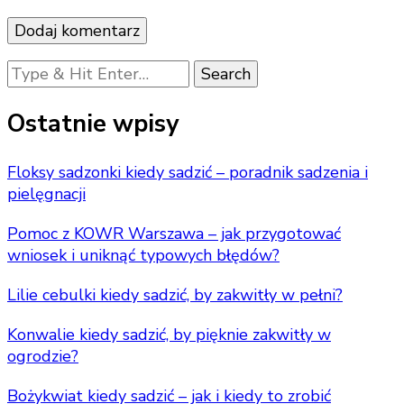
Looking
for
Something?
Ostatnie wpisy
Floksy sadzonki kiedy sadzić – poradnik sadzenia i
pielęgnacji
Pomoc z KOWR Warszawa – jak przygotować
wniosek i uniknąć typowych błędów?
Lilie cebulki kiedy sadzić, by zakwitły w pełni?
Konwalie kiedy sadzić, by pięknie zakwitły w
ogrodzie?
Bożykwiat kiedy sadzić – jak i kiedy to zrobić