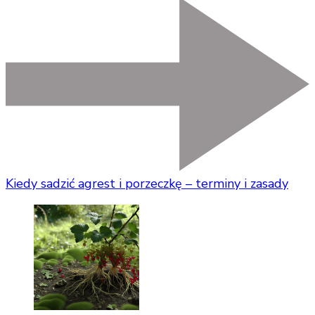
Kiedy sadzić agrest i porzeczkę – terminy i zasady