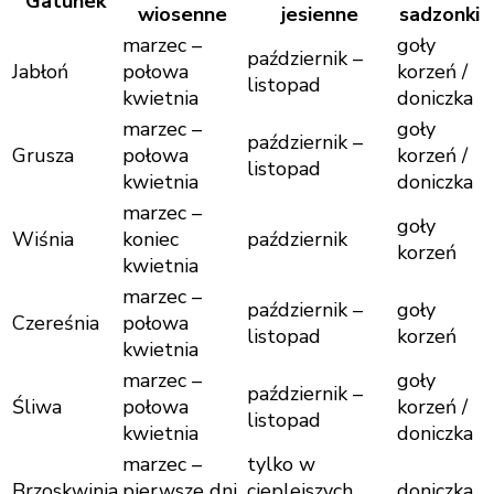
Gatunek
wiosenne
jesienne
sadzonki
marzec –
goły
październik –
Jabłoń
połowa
korzeń /
listopad
kwietnia
doniczka
marzec –
goły
październik –
Grusza
połowa
korzeń /
listopad
kwietnia
doniczka
marzec –
goły
Wiśnia
koniec
październik
korzeń
kwietnia
marzec –
październik –
goły
Czereśnia
połowa
listopad
korzeń
kwietnia
marzec –
goły
październik –
Śliwa
połowa
korzeń /
listopad
kwietnia
doniczka
marzec –
tylko w
Brzoskwinia
pierwsze dni
cieplejszych
doniczka