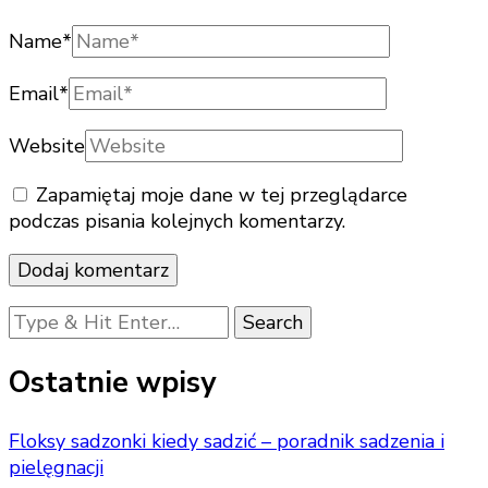
Name
*
Email
*
Website
Zapamiętaj moje dane w tej przeglądarce
podczas pisania kolejnych komentarzy.
Looking
for
Something?
Ostatnie wpisy
Floksy sadzonki kiedy sadzić – poradnik sadzenia i
pielęgnacji