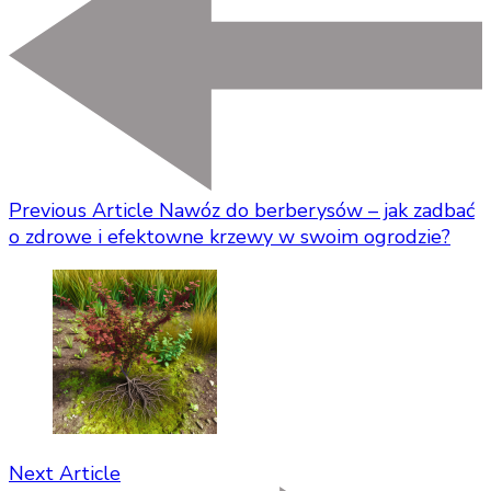
Previous Article
Nawóz do berberysów – jak zadbać
o zdrowe i efektowne krzewy w swoim ogrodzie?
Next Article