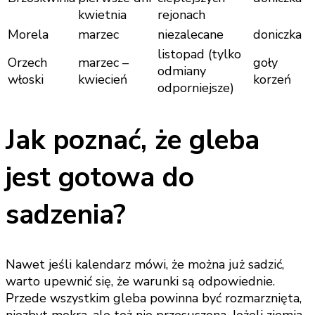
kwietnia
rejonach
Morela
marzec
niezalecane
doniczka
listopad (tylko
Orzech
marzec –
goły
odmiany
włoski
kwiecień
korzeń
odporniejsze)
Jak poznać, że gleba
jest gotowa do
sadzenia?
Nawet jeśli kalendarz mówi, że można już sadzić,
warto upewnić się, że warunki są odpowiednie.
Przede wszystkim gleba powinna być rozmarznięta,
niezbyt mokra, ale też nie przesuszona. Jeżeli ziemia