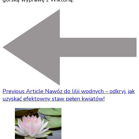
Previous Article
Nawóz do lilii wodnych – odkryj, jak
uzyskać efektowny staw pełen kwiatów!