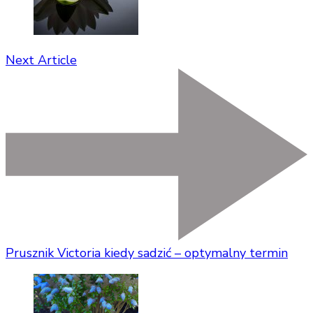
Next Article
Prusznik Victoria kiedy sadzić – optymalny termin