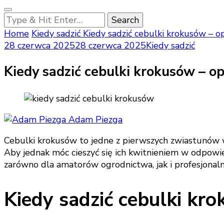
Looking
for
Home
Kiedy sadzić
Kiedy sadzić cebulki krokusów – 
Something?
28 czerwca 2025
28 czerwca 2025
Kiedy sadzić
Kiedy sadzić cebulki krokusów – o
Adam Piezga
Cebulki krokusów to jedne z pierwszych zwiastunów wi
Aby jednak móc cieszyć się ich kwitnieniem w odpowied
zarówno dla amatorów ogrodnictwa, jak i profesjona
Kiedy sadzić cebulki kr