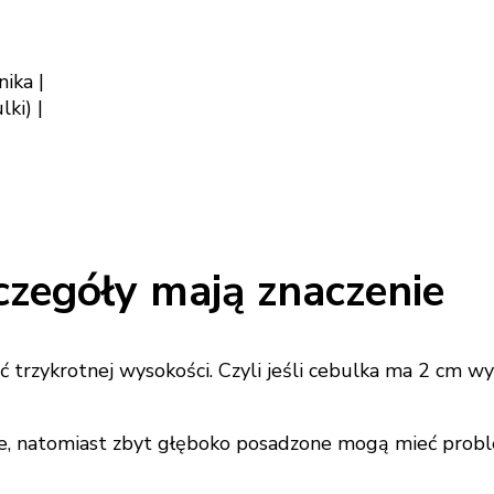
ika |
ki) |
czegóły mają znaczenie
ść trzykrotnej wysokości. Czyli jeśli cebulka ma 2 cm w
ie, natomiast zbyt głęboko posadzone mogą mieć proble