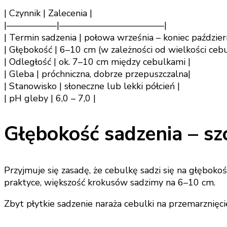
| Czynnik | Zalecenia |
|—————–|———————————–|
| Termin sadzenia | połowa września – koniec październ
| Głębokość | 6–10 cm (w zależności od wielkości cebul
| Odległość | ok. 7–10 cm między cebulkami |
| Gleba | próchniczna, dobrze przepuszczalna|
| Stanowisko | słoneczne lub lekki półcień |
| pH gleby | 6,0 – 7,0 |
Głębokość sadzenia – sz
Przyjmuje się zasadę, że cebulkę sadzi się na głęboko
praktyce, większość krokusów sadzimy na 6–10 cm.
Zbyt płytkie sadzenie naraża cebulki na przemarznięc