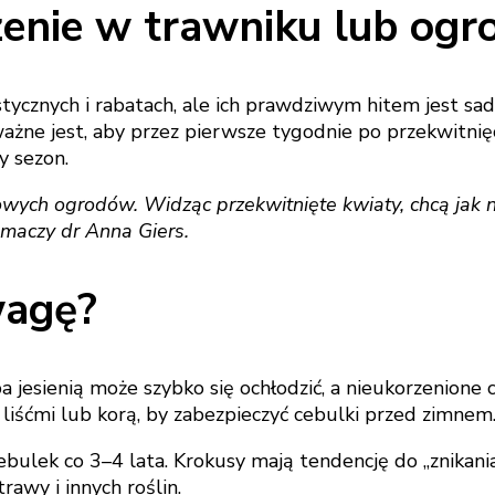
enie w trawniku lub ogro
stycznych i rabatach, ale ich prawdziwym hitem jest s
żne jest, aby przez pierwsze tygodnie po przekwitnięci
y sezon.
owych ogrodów. Widząc przekwitnięte kwiaty, chcą jak n
umaczy dr Anna Giers.
wagę?
 jesienią może szybko się ochłodzić, a nieukorzenione c
liśćmi lub korą, by zabezpieczyć cebulki przed zimnem
ulek co 3–4 lata. Krokusy mają tendencję do „znikania
rawy i innych roślin.