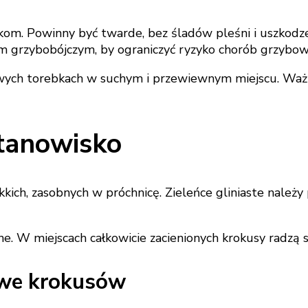
om. Powinny być twarde, bez śladów pleśni i uszkodzeń
em grzybobójczym, by ograniczyć ryzyko chorób grzybow
ych torebkach w suchym i przewiewnym miejscu. Ważn
tanowisko
ich, zasobnych w próchnicę. Zieleńce gliniaste należy 
e. W miejscach całkowicie zacienionych krokusy radzą s
we krokusów