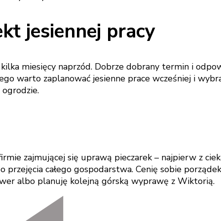
kt jesiennej pracy
kilka miesięcy naprzód. Dobrze dobrany termin i odpow
atego warto zaplanować jesienne prace wcześniej i wyb
 ogrodzie.
rmie zajmującej się uprawą pieczarek – najpierw z ci
 przejęcia całego gospodarstwa. Cenię sobie porządek, 
ower albo planuję kolejną górską wyprawę z Wiktorią.