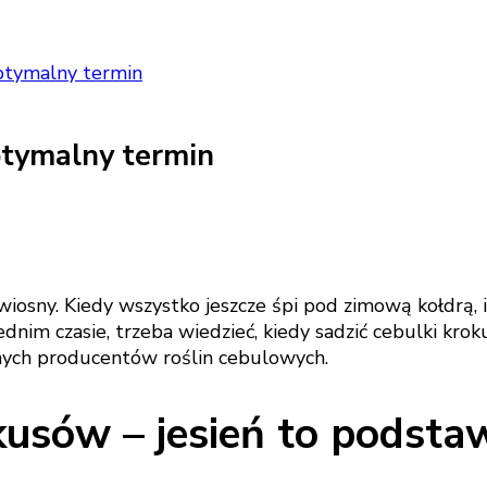
optymalny termin
ptymalny termin
osny. Kiedy wszystko jeszcze śpi pod zimową kołdrą, ic
nim czasie, trzeba wiedzieć, kiedy sadzić cebulki krok
lnych producentów roślin cebulowych.
okusów – jesień to podsta