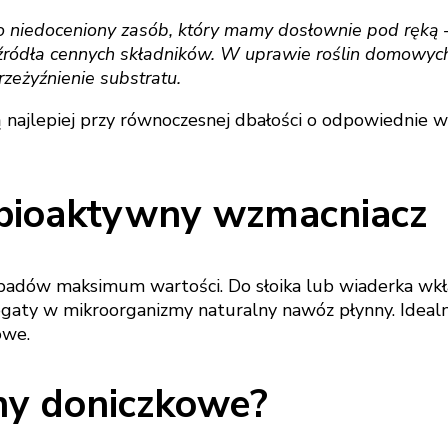
 niedoceniony zasób, który mamy dosłownie pod ręką 
źródła cennych składników. W uprawie roślin domowych
rzeżyźnienie substratu.
ą najlepiej przy równoczesnej dbałości o odpowiednie w
bioaktywny wzmacniacz
dpadów maksimum wartości. Do słoika lub wiaderka wkł
ty w mikroorganizmy naturalny nawóz płynny. Idealny 
owe.
iny doniczkowe?