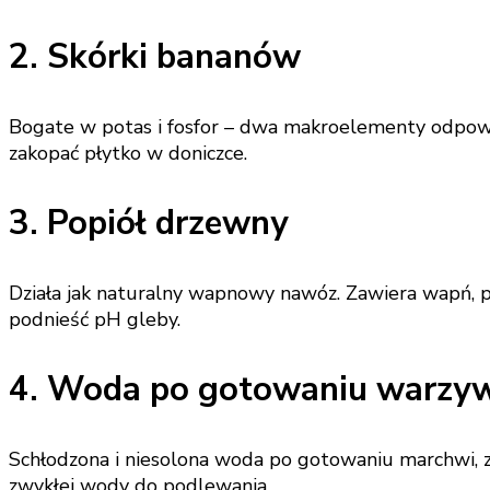
2. Skórki bananów
Bogate w potas i fosfor – dwa makroelementy odpowi
zakopać płytko w doniczce.
3. Popiół drzewny
Działa jak naturalny wapnowy nawóz. Zawiera wapń, p
podnieść pH gleby.
4. Woda po gotowaniu warzy
Schłodzona i niesolona woda po gotowaniu marchwi, 
zwykłej wody do podlewania.