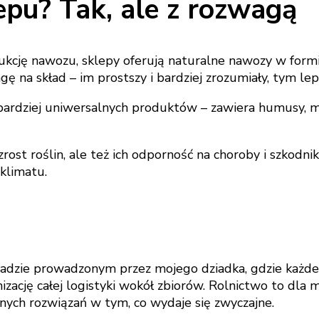
pu? Tak, ale z rozwagą
cję nawozu, sklepy oferują naturalne nawozy w formi
na skład – im prostszy i bardziej zrozumiały, tym lepi
jbardziej uniwersalnych produktów – zawiera humusy, 
st roślin, ale też ich odporność na choroby i szkodniki
klimatu.
dzie prowadzonym przez mojego dziadka, gdzie każdego 
ację całej logistyki wokół zbiorów. Rolnictwo to dla mn
snych rozwiązań w tym, co wydaje się zwyczajne.