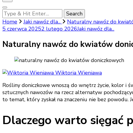
Looking
for
Home
Jaki nawóz dla...
Naturalny nawóz do kwiató
Something?
5 czerwca 2025
2 lutego 2026
Jaki nawóz dla...
Naturalny nawóz do kwiatów donic
Wiktoria Wieniawa
Rośliny doniczkowe wnoszą do wnętrz życie, kolor i ś
sztucznych nawozów na rzecz alternatyw pochodzących
to temat, który zyskał na znaczeniu nie bez powodu. Je
Dlaczego warto sięgać 