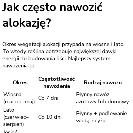
Jak często nawozić
alokazję?
Okres wegetacji alokazji przypada na wiosnę i lato.
To wtedy roślina potrzebuje największej dawki
energii do budowania liści. Najlepszy system
nawożenia to:
Częstotliwość
Okres
Rodzaj nawozu
nawożenia
Wiosna
Płynny nawóz
Co 7 dni
(marzec–maj)
azotowy lub domowy
Lato
Płynny + podlewanie
(czerwiec–
Co 10 dni
wodą z ryżu
sierpień)
Jesień