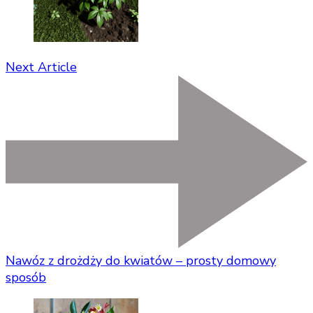
Next Article
Nawóz z drożdży do kwiatów – prosty domowy
sposób