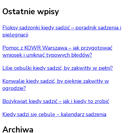
for
Something?
Ostatnie wpisy
Floksy sadzonki kiedy sadzić – poradnik sadzenia i
pielęgnacji
Pomoc z KOWR Warszawa – jak przygotować
wniosek i uniknąć typowych błędów?
Lilie cebulki kiedy sadzić, by zakwitły w pełni?
Konwalie kiedy sadzić, by pięknie zakwitły w
ogrodzie?
Bożykwiat kiedy sadzić – jak i kiedy to zrobić
Kiedy sadzi się cebulę – kalendarz sadzenia
Archiwa