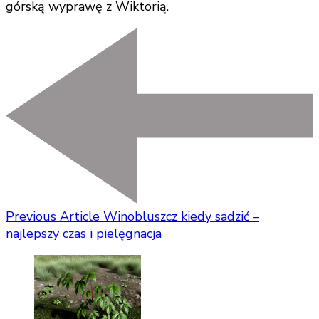
górską wyprawę z Wiktorią.
Previous Article
Winobluszcz kiedy sadzić –
najlepszy czas i pielęgnacja