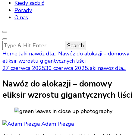
Kiedy sadzić
Porady
O nas
Looking
for
Home
Jaki nawóz dla...
Nawóz do alokazji – domowy
Something?
eliksir wzrostu gigantycznych liści
27 czerwca 2025
30 czerwca 2025
Jaki nawóz dla...
Nawóz do alokazji – domowy
eliksir wzrostu gigantycznych liści
Adam Piezga