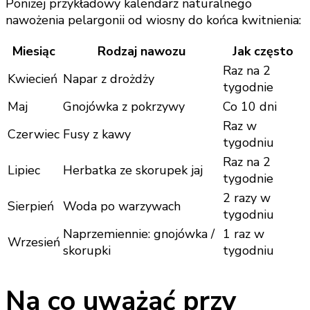
Poniżej przykładowy kalendarz naturalnego
nawożenia pelargonii od wiosny do końca kwitnienia:
Miesiąc
Rodzaj nawozu
Jak często
Raz na 2
Kwiecień
Napar z drożdży
tygodnie
Maj
Gnojówka z pokrzywy
Co 10 dni
Raz w
Czerwiec
Fusy z kawy
tygodniu
Raz na 2
Lipiec
Herbatka ze skorupek jaj
tygodnie
2 razy w
Sierpień
Woda po warzywach
tygodniu
Naprzemiennie: gnojówka /
1 raz w
Wrzesień
skorupki
tygodniu
Na co uważać przy