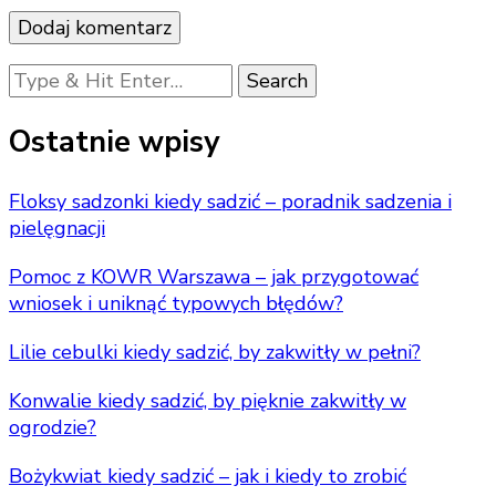
Looking
for
Something?
Ostatnie wpisy
Floksy sadzonki kiedy sadzić – poradnik sadzenia i
pielęgnacji
Pomoc z KOWR Warszawa – jak przygotować
wniosek i uniknąć typowych błędów?
Lilie cebulki kiedy sadzić, by zakwitły w pełni?
Konwalie kiedy sadzić, by pięknie zakwitły w
ogrodzie?
Bożykwiat kiedy sadzić – jak i kiedy to zrobić