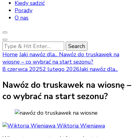
Kiedy sadzić
Porady
O nas
Looking
for
Home
Jaki nawóz dla...
Nawóz do truskawek na
Something?
wiosnę – co wybrać na start sezonu?
8 czerwca 2025
2 lutego 2026
Jaki nawóz dla...
Nawóz do truskawek na wiosnę –
co wybrać na start sezonu?
Wiktoria Wieniawa