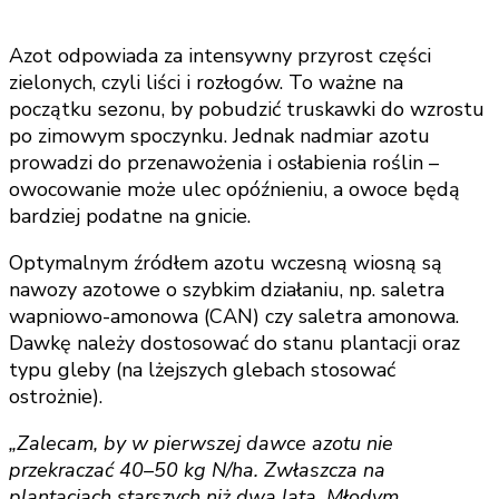
Azot odpowiada za intensywny przyrost części
zielonych, czyli liści i rozłogów. To ważne na
początku sezonu, by pobudzić truskawki do wzrostu
po zimowym spoczynku. Jednak nadmiar azotu
prowadzi do przenawożenia i osłabienia roślin –
owocowanie może ulec opóźnieniu, a owoce będą
bardziej podatne na gnicie.
Optymalnym źródłem azotu wczesną wiosną są
nawozy azotowe o szybkim działaniu, np. saletra
wapniowo-amonowa (CAN) czy saletra amonowa.
Dawkę należy dostosować do stanu plantacji oraz
typu gleby (na lżejszych glebach stosować
ostrożnie).
„Zalecam, by w pierwszej dawce azotu nie
przekraczać 40–50 kg N/ha. Zwłaszcza na
plantacjach starszych niż dwa lata. Młodym