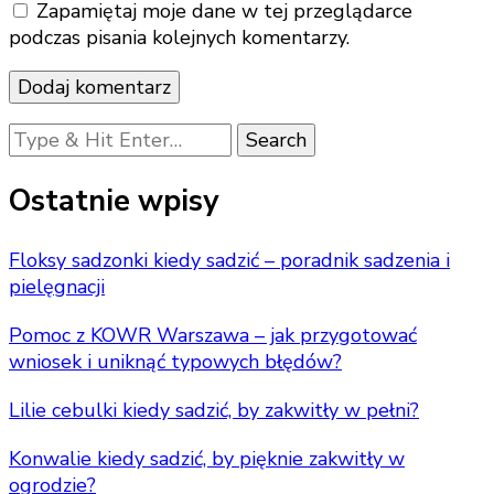
Zapamiętaj moje dane w tej przeglądarce
podczas pisania kolejnych komentarzy.
Looking
for
Something?
Ostatnie wpisy
Floksy sadzonki kiedy sadzić – poradnik sadzenia i
pielęgnacji
Pomoc z KOWR Warszawa – jak przygotować
wniosek i uniknąć typowych błędów?
Lilie cebulki kiedy sadzić, by zakwitły w pełni?
Konwalie kiedy sadzić, by pięknie zakwitły w
ogrodzie?