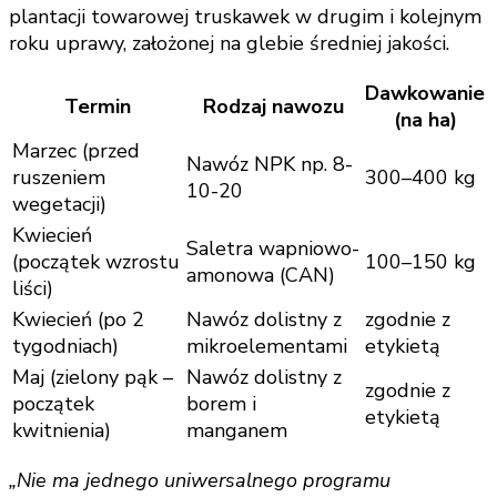
plantacji towarowej truskawek w drugim i kolejnym
roku uprawy, założonej na glebie średniej jakości.
Dawkowanie
Termin
Rodzaj nawozu
(na ha)
Marzec (przed
Nawóz NPK np. 8-
ruszeniem
300–400 kg
10-20
wegetacji)
Kwiecień
Saletra wapniowo-
(początek wzrostu
100–150 kg
amonowa (CAN)
liści)
Kwiecień (po 2
Nawóz dolistny z
zgodnie z
tygodniach)
mikroelementami
etykietą
Maj (zielony pąk –
Nawóz dolistny z
zgodnie z
początek
borem i
etykietą
kwitnienia)
manganem
„Nie ma jednego uniwersalnego programu