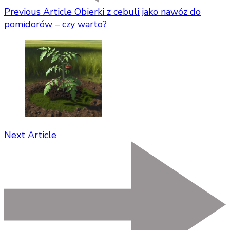
Previous Article
Obierki z cebuli jako nawóz do
pomidorów – czy warto?
Next Article