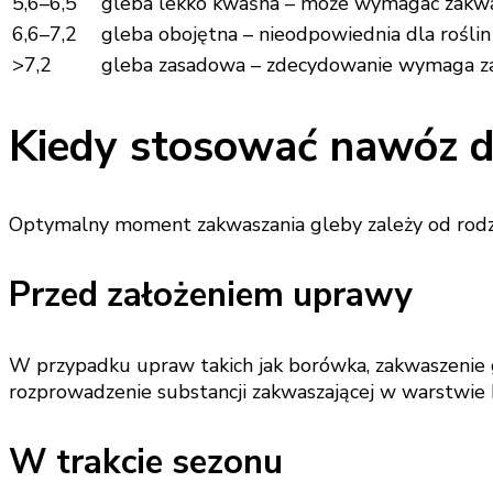
5,6–6,5
gleba lekko kwaśna – może wymagać zakw
6,6–7,2
gleba obojętna – nieodpowiednia dla rośli
>7,2
gleba zasadowa – zdecydowanie wymaga z
Kiedy stosować nawóz d
Optymalny moment zakwaszania gleby zależy od rodzaj
Przed założeniem uprawy
W przypadku upraw takich jak borówka, zakwaszenie g
rozprowadzenie substancji zakwaszającej w warstwie 
W trakcie sezonu