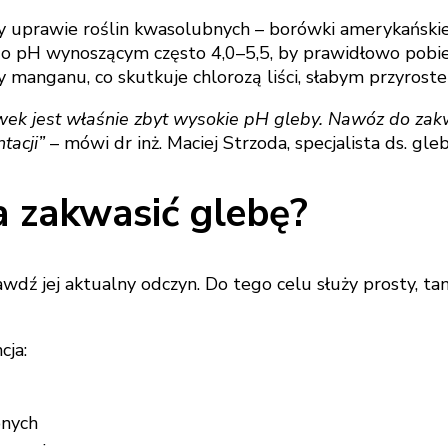
y uprawie roślin kwasolubnych – borówki amerykańskiej
 o pH wynoszącym często 4,0–5,5, by prawidłowo pobiera
 manganu, co skutkuje chlorozą liści, słabym przyroste
k jest właśnie zbyt wysokie pH gleby. Nawóz do zakwa
tacji”
– mówi dr inż. Maciej Strzoda, specjalista ds. g
a zakwasić glebę?
wdź jej aktualny odczyn. Do tego celu służy prosty, ta
cja:
bnych