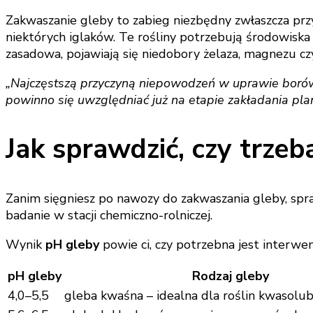
Zakwaszanie gleby to zabieg niezbędny zwłaszcza prz
niektórych iglaków. Te rośliny potrzebują środowiska
zasadowa, pojawiają się niedobory żelaza, magnezu czy
„Najczęstszą przyczyną niepowodzeń w uprawie borówe
powinno się uwzględniać już na etapie zakładania plan
Jak sprawdzić, czy trzeb
Zanim sięgniesz po nawozy do zakwaszania gleby, spra
badanie w stacji chemiczno-rolniczej.
Wynik
pH gleby
powie ci, czy potrzebna jest interwen
pH gleby
Rodzaj gleby
4,0–5,5
gleba kwaśna – idealna dla roślin kwasolu