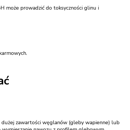
pH może prowadzić do toksyczności glinu i
okarmowych.
ać
yt dużej zawartości węglanów (gleby wapienne) lub
ne wymieszanie nawozu z profilem glebowym.