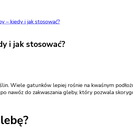
 – kiedy i jak stosować?
y i jak stosować?
ślin. Wiele gatunków lepiej rośnie na kwaśnym podłoż
po nawóz do zakwaszania gleby, który pozwala skorygo
glebę?