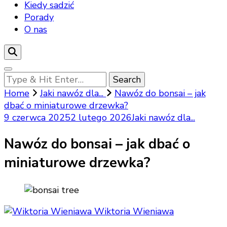
Kiedy sadzić
Porady
O nas
Looking
for
Home
Jaki nawóz dla...
Nawóz do bonsai – jak
Something?
dbać o miniaturowe drzewka?
9 czerwca 2025
2 lutego 2026
Jaki nawóz dla...
Nawóz do bonsai – jak dbać o
miniaturowe drzewka?
Wiktoria Wieniawa