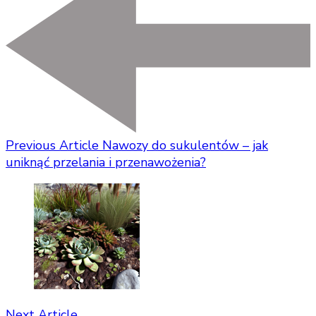
Previous Article
Nawozy do sukulentów – jak
uniknąć przelania i przenawożenia?
Next Article