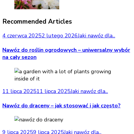
Recommended Articles
4 czerwca 2025
2 lutego 2026
Jaki nawóz dla...
Nawóz do roślin ogrodowych – uniwersalny wybór
na cały sezon
11 lipca 2025
11 lipca 2025
Jaki nawóz dla...
Nawóz do draceny – jak stosować i jak często?
9 lipca 2025
9 lipca 2025
Jaki nawóz dla...