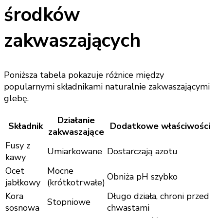
środków
zakwaszających
Poniższa tabela pokazuje różnice między
popularnymi składnikami naturalnie zakwaszającymi
glebę.
Działanie
Składnik
Dodatkowe właściwości
zakwaszające
Fusy z
Umiarkowane
Dostarczają azotu
kawy
Ocet
Mocne
Obniża pH szybko
jabłkowy
(krótkotrwałe)
Kora
Długo działa, chroni przed
Stopniowe
sosnowa
chwastami