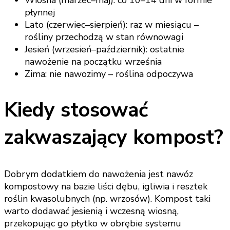
Wiosna (marzec–maj): co 10–14 dni w formie
płynnej
Lato (czerwiec–sierpień): raz w miesiącu –
rośliny przechodzą w stan równowagi
Jesień (wrzesień–październik): ostatnie
nawożenie na początku września
Zima: nie nawozimy – roślina odpoczywa
Kiedy stosować
zakwaszający kompost?
Dobrym dodatkiem do nawożenia jest nawóz
kompostowy na bazie liści dębu, igliwia i resztek
roślin kwasolubnych (np. wrzosów). Kompost taki
warto dodawać jesienią i wczesną wiosną,
przekopując go płytko w obrębie systemu