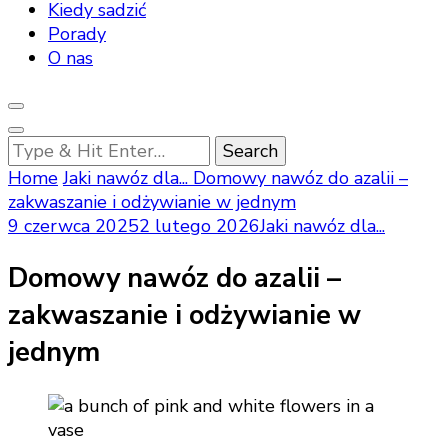
Kiedy sadzić
Porady
O nas
Looking
for
Home
Jaki nawóz dla...
Domowy nawóz do azalii –
Something?
zakwaszanie i odżywianie w jednym
9 czerwca 2025
2 lutego 2026
Jaki nawóz dla...
Domowy nawóz do azalii –
zakwaszanie i odżywianie w
jednym