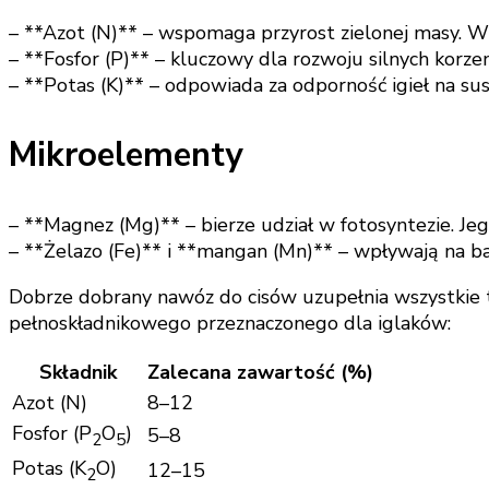
– **Azot (N)** – wspomaga przyrost zielonej masy. 
– **Fosfor (P)** – kluczowy dla rozwoju silnych korze
– **Potas (K)** – odpowiada za odporność igieł na su
Mikroelementy
– **Magnez (Mg)** – bierze udział w fotosyntezie. Jego
– **Żelazo (Fe)** i **mangan (Mn)** – wpływają na ba
Dobrze dobrany nawóz do cisów uzupełnia wszystkie t
pełnoskładnikowego przeznaczonego dla iglaków:
Składnik
Zalecana zawartość (%)
Azot (N)
8–12
Fosfor (P
O
)
5–8
2
5
Potas (K
O)
12–15
2