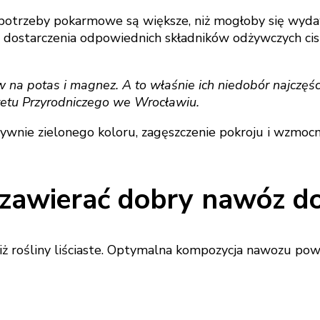
 potrzeby pokarmowe są większe, niż mogłoby się wydawa
 dostarczenia odpowiednich składników odżywczych cis p
a potas i magnez. A to właśnie ich niedobór najczęście
etu Przyrodniczego we Wrocławiu.
wnie zielonego koloru, zagęszczenie pokroju i wzmocn
n zawierać dobry nawóz d
niż rośliny liściaste. Optymalna kompozycja nawozu powi