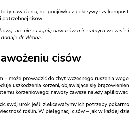
tody nawożenia, np. gnojówka z pokrzywy czy kompost.
potrzebnej ciso­wi.
bową, ale nie zastąpią nawozów mineralnych w czasie i
– dodaje dr Wrona.
nawożeniu cisów
em
– może prowadzić do zbyt wczesnego ruszenia wegeta
uje uszkodzenia korzeni, objawiające się brązowieniem
stemu korzeniowego; nawozy zawsze należy aplikować 
tracić swój urok, jeśli zlekceważymy ich potrzeby pokar
wieczność roślin. W pielęgnacji cisów – jak w każdej dzi