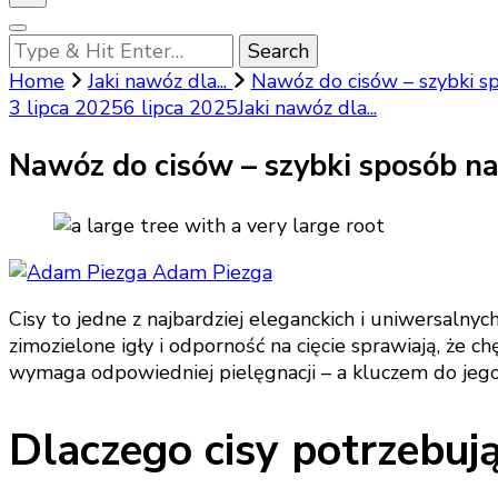
Looking
for
Home
Jaki nawóz dla...
Nawóz do cisów – szybki sp
Something?
3 lipca 2025
6 lipca 2025
Jaki nawóz dla...
Nawóz do cisów – szybki sposób na
Adam Piezga
Cisy to jedne z najbardziej eleganckich i uniwersalny
zimozielone igły i odporność na cięcie sprawiają, że
wymaga odpowiedniej pielęgnacji – a kluczem do jeg
Dlaczego cisy potrzebuj