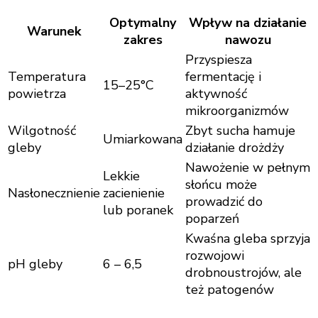
Optymalny
Wpływ na działanie
Warunek
zakres
nawozu
Przyspiesza
Temperatura
fermentację i
15–25°C
powietrza
aktywność
mikroorganizmów
Wilgotność
Zbyt sucha hamuje
Umiarkowana
gleby
działanie drożdży
Nawożenie w pełnym
Lekkie
słońcu może
Nasłonecznienie
zacienienie
prowadzić do
lub poranek
poparzeń
Kwaśna gleba sprzyja
rozwojowi
pH gleby
6 – 6,5
drobnoustrojów, ale
też patogenów