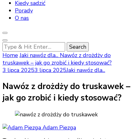
Kiedy sadzić
Porady
O nas
Looking
for
Home
Jaki nawóz dla...
Nawóz z drożdży do
Something?
truskawek – jak go zrobić i kiedy stosować?
3 lipca 2025
3 lipca 2025
Jaki nawóz dla...
Nawóz z drożdży do truskawek –
jak go zrobić i kiedy stosować?
Adam Piezga