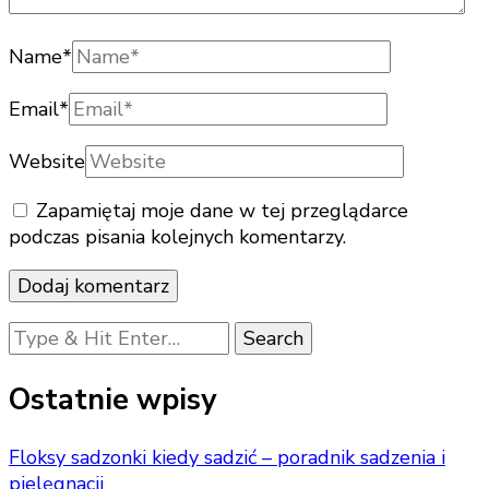
Name
*
Email
*
Website
Zapamiętaj moje dane w tej przeglądarce
podczas pisania kolejnych komentarzy.
Looking
for
Something?
Ostatnie wpisy
Floksy sadzonki kiedy sadzić – poradnik sadzenia i
pielęgnacji