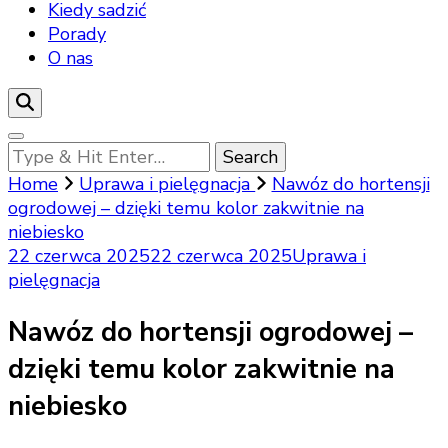
Kiedy sadzić
Porady
O nas
Looking
for
Home
Uprawa i pielęgnacja
Nawóz do hortensji
Something?
ogrodowej – dzięki temu kolor zakwitnie na
niebiesko
22 czerwca 2025
22 czerwca 2025
Uprawa i
pielęgnacja
Nawóz do hortensji ogrodowej –
dzięki temu kolor zakwitnie na
niebiesko