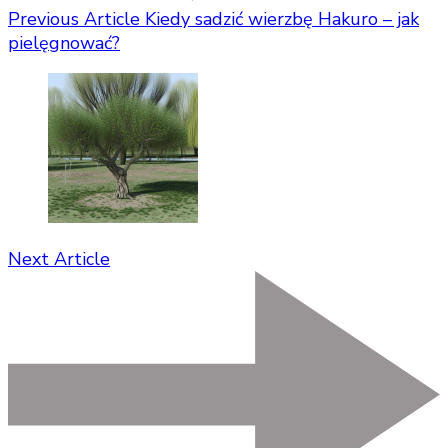
Previous Article
Kiedy sadzić wierzbę Hakuro – jak
pielęgnować?
Next Article