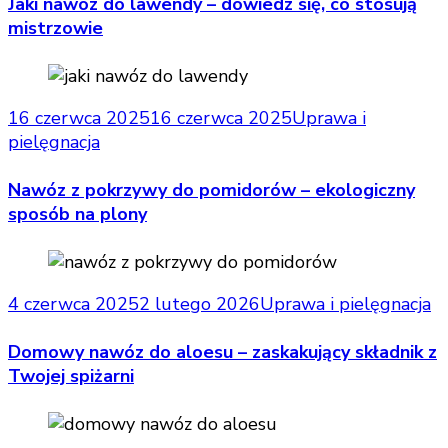
Jaki nawóz do lawendy – dowiedz się, co stosują
mistrzowie
16 czerwca 2025
16 czerwca 2025
Uprawa i
pielęgnacja
Nawóz z pokrzywy do pomidorów – ekologiczny
sposób na plony
4 czerwca 2025
2 lutego 2026
Uprawa i pielęgnacja
Domowy nawóz do aloesu – zaskakujący składnik z
Twojej spiżarni