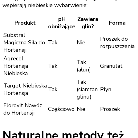
wspierają niebieskie wybarwienie:
pH
Zawiera
Produkt
Forma
obniżające
glin?
Substral
Proszek do
Magiczna Siła do
Tak
Nie
rozpuszczenia
Hortensji
Agrecol
Tak
Hortensja
Tak
Granulat
(ałun)
Niebieska
Tak
Target Niebieska
Tak
(siarczan
Płyn
Hortensja
glinu)
Florovit Nawóz
Częściowo
Nie
Proszek
do Hortensji
Naturalne metody też