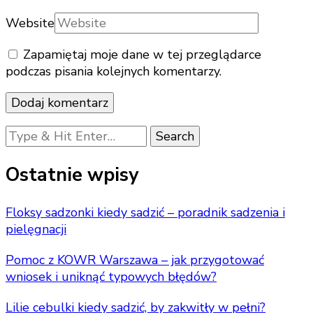
Website
Zapamiętaj moje dane w tej przeglądarce
podczas pisania kolejnych komentarzy.
Looking
for
Something?
Ostatnie wpisy
Floksy sadzonki kiedy sadzić – poradnik sadzenia i
pielęgnacji
Pomoc z KOWR Warszawa – jak przygotować
wniosek i uniknąć typowych błędów?
Lilie cebulki kiedy sadzić, by zakwitły w pełni?