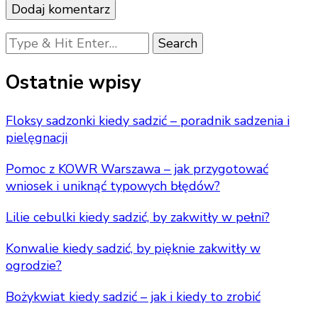
Looking
for
Something?
Ostatnie wpisy
Floksy sadzonki kiedy sadzić – poradnik sadzenia i
pielęgnacji
Pomoc z KOWR Warszawa – jak przygotować
wniosek i uniknąć typowych błędów?
Lilie cebulki kiedy sadzić, by zakwitły w pełni?
Konwalie kiedy sadzić, by pięknie zakwitły w
ogrodzie?
Bożykwiat kiedy sadzić – jak i kiedy to zrobić