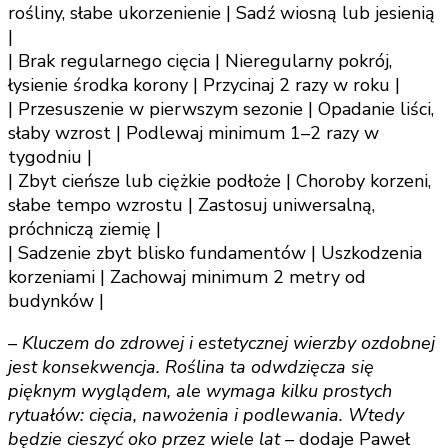
rośliny, słabe ukorzenienie | Sadź wiosną lub jesienią
|
| Brak regularnego cięcia | Nieregularny pokrój,
łysienie środka korony | Przycinaj 2 razy w roku |
| Przesuszenie w pierwszym sezonie | Opadanie liści,
słaby wzrost | Podlewaj minimum 1–2 razy w
tygodniu |
| Zbyt cieńsze lub ciężkie podłoże | Choroby korzeni,
słabe tempo wzrostu | Zastosuj uniwersalną,
próchniczą ziemię |
| Sadzenie zbyt blisko fundamentów | Uszkodzenia
korzeniami | Zachowaj minimum 2 metry od
budynków |
– Kluczem do zdrowej i estetycznej wierzby ozdobnej
jest konsekwencja. Roślina ta odwdzięcza się
pięknym wyglądem, ale wymaga kilku prostych
rytuałów: cięcia, nawożenia i podlewania. Wtedy
będzie cieszyć oko przez wiele lat –
dodaje Paweł