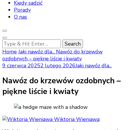
Kiedy sadzić
Porady
O nas
Looking
for
Home
Jaki nawóz dla...
Nawóz do krzewów
Something?
ozdobnych – piękne liście i kwiaty
9 czerwca 2025
2 lutego 2026
Jaki nawóz dla...
Nawóz do krzewów ozdobnych –
piękne liście i kwiaty
Wiktoria Wieniawa