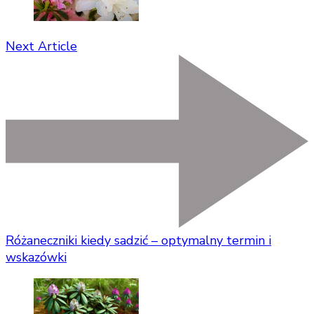
Next Article
Różaneczniki kiedy sadzić – optymalny termin i
wskazówki