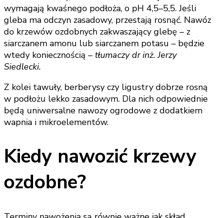
wymagają kwaśnego podłoża, o pH 4,5–5,5. Jeśli
gleba ma odczyn zasadowy, przestają rosnąć. Nawóz
do krzewów ozdobnych zakwaszający glebę – z
siarczanem amonu lub siarczanem potasu – będzie
wtedy koniecznością –
tłumaczy dr inż. Jerzy
Siedlecki.
Z kolei tawuły, berberysy czy ligustry dobrze rosną
w podłożu lekko zasadowym. Dla nich odpowiednie
będą uniwersalne nawozy ogrodowe z dodatkiem
wapnia i mikroelementów.
Kiedy nawozić krzewy
ozdobne?
Terminy nawożenia są równie ważne jak skład