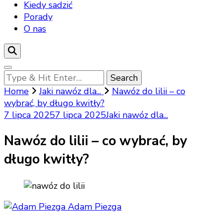
Kiedy sadzić
Porady
O nas
Looking
for
Home
Jaki nawóz dla...
Nawóz do lilii – co
Something?
wybrać, by długo kwitły?
7 lipca 2025
7 lipca 2025
Jaki nawóz dla...
Nawóz do lilii – co wybrać, by
długo kwitły?
Adam Piezga