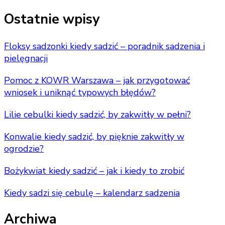
for
Something?
Ostatnie wpisy
Floksy sadzonki kiedy sadzić – poradnik sadzenia i
pielęgnacji
Pomoc z KOWR Warszawa – jak przygotować
wniosek i uniknąć typowych błędów?
Lilie cebulki kiedy sadzić, by zakwitły w pełni?
Konwalie kiedy sadzić, by pięknie zakwitły w
ogrodzie?
Bożykwiat kiedy sadzić – jak i kiedy to zrobić
Kiedy sadzi się cebulę – kalendarz sadzenia
Archiwa