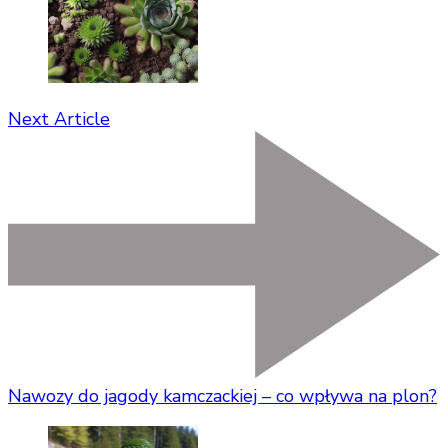
Next Article
Nawozy do jagody kamczackiej – co wpływa na plon?