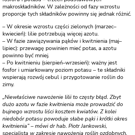
makroskładników. W zależności od fazy wzrostu
proporcje tych składników powinny się jednak różnić.
– W okresie wzrostu części zielonych (marzec–
kwiecień): lilie potrzebują więcej azotu.
– W fazie zawiązywania pąków i kwitnienia (maj–
lipiec): przewagę powinien mieć potas, a azotu
powinno być mniej.
– Po kwitnieniu (sierpień–wrzesień): ważny jest
fosfor i umiarkowany poziom potasu – te składniki
wspierają rozwój cebul i przygotowanie roślin do
zimy.
„Niewłaściwe nawożenie lilii to częsty błąd. Zbyt
dużo azotu w fazie kwitnienia może prowadzić do
bujnego wzrostu liści kosztem kwiatów. Z kolei
niedobór potasu powoduje słabe pąki i krótki okres
kwitnienia” – mówi dr hab. Piotr Jankowski,
specjalista w zakresie nawożenia roślin ozdobnych.