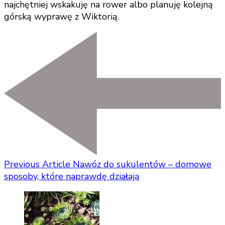
najchętniej wskakuję na rower albo planuję kolejną
górską wyprawę z Wiktorią.
Previous Article
Nawóz do sukulentów – domowe
sposoby, które naprawdę działają