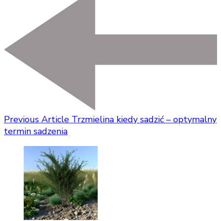
Previous Article
Trzmielina kiedy sadzić – optymalny
termin sadzenia