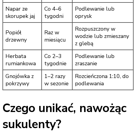
Napar ze
Co 4–6
Podlewanie lub
skorupek jaj
tygodni
oprysk
Rozpuszczony w
Popiół
Raz w
wodzie lub zmieszany
drzewny
miesiącu
z glebą
Herbata
Co 2–3
Podlewanie lub
rumiankowa
tygodnie
zraszanie
Gnojówka z
1–2 razy
Rozcieńczona 1:10, do
pokrzywy
w sezonie
podlewania
Czego unikać, nawożąc
sukulenty?