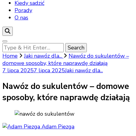
Kiedy sadzić
Porady
O nas
Looking
for
Home
Jaki nawóz dla...
Nawóz do sukulentów –
Something?
domowe sposoby, które naprawdę działają
7 lipca 2025
7 lipca 2025
Jaki nawóz dla...
Nawóz do sukulentów – domowe
sposoby, które naprawdę działają
Adam Piezga