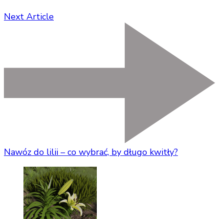
Next Article
Nawóz do lilii – co wybrać, by długo kwitły?