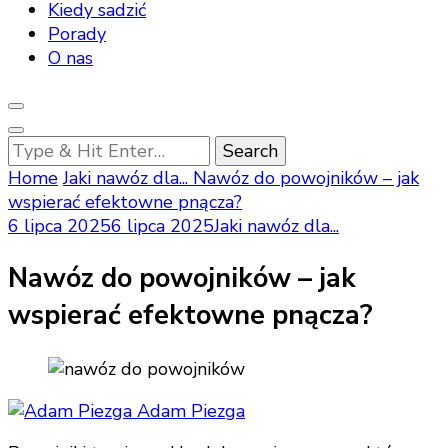
Kiedy sadzić
Porady
O nas
Looking
for
Home
Jaki nawóz dla...
Nawóz do powojników – jak
Something?
wspierać efektowne pnącza?
6 lipca 2025
6 lipca 2025
Jaki nawóz dla...
Nawóz do powojników – jak
wspierać efektowne pnącza?
Adam Piezga