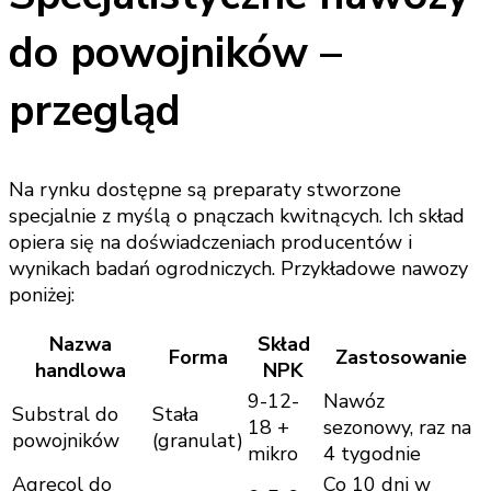
do powojników –
przegląd
Na rynku dostępne są preparaty stworzone
specjalnie z myślą o pnączach kwitnących. Ich skład
opiera się na doświadczeniach producentów i
wynikach badań ogrodniczych. Przykładowe nawozy
poniżej:
Nazwa
Skład
Forma
Zastosowanie
handlowa
NPK
9-12-
Nawóz
Substral do
Stała
18 +
sezonowy, raz na
powojników
(granulat)
mikro
4 tygodnie
Agrecol do
Co 10 dni w