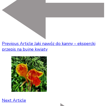
Previous Article
Jaki nawóz do kanny – ekspercki
przepis na bujne kwiaty
Next Article