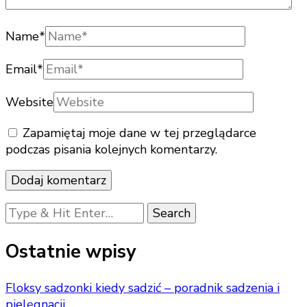
Name
*
Email
*
Website
Zapamiętaj moje dane w tej przeglądarce
podczas pisania kolejnych komentarzy.
Looking
for
Something?
Ostatnie wpisy
Floksy sadzonki kiedy sadzić – poradnik sadzenia i
pielęgnacji