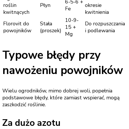
6-5-6 +
roślin
Płyn
okresie
Fe
kwitnących
kwitnienia
10-9-
Florovit do
Stała
Do rozpuszczania
15 +
powojników
(proszek)
i podlewania
Mg
Typowe błędy przy
nawożeniu powojników
Wielu ogrodników, mimo dobrej woli, popełnia
podstawowe błędy, które zamiast wspierać, mogą
zaszkodzić roślinie.
Za dużo azotu