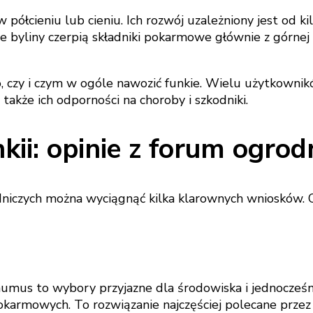
 półcieniu lub cieniu. Ich rozwój uzależniony jest od ki
byliny czerpią składniki pokarmowe głównie z górnej 
, czy i czym w ogóle nawozić funkie. Wielu użytkownik
 także ich odporności na choroby i szkodniki.
kii: opinie z forum ogrod
iczych można wyciągnąć kilka klarownych wniosków. Og
mus to wybory przyjazne dla środowiska i jednocześni
okarmowych. To rozwiązanie najczęściej polecane prze