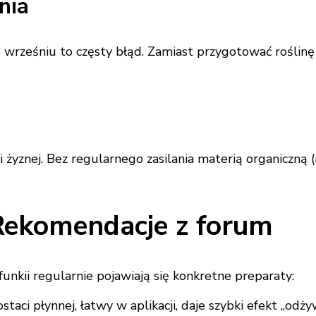
nia
rześniu to częsty błąd. Zamiast przygotować roślinę 
j i żyznej. Bez regularnego zasilania materią organicz
 Rekomendacje z forum
kii regularnie pojawiają się konkretne preparaty:
aci płynnej, łatwy w aplikacji, daje szybki efekt „odżyw