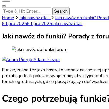
Looking
for
Home
Jaki nawóz dla...
Jaki nawóz do funkii? Pora
Something?
6 lipca 2025
6 lipca 2025
Jaki nawóz dla...
Jaki nawóz do funkii? Porady z fo
Adam Piezga
Funkie, znane też jako hosty, to jedne z najchętniej
potrafią jednak pokazać swoje mniej atrakcyjne oblicz
forach ogrodniczych, gdzie początkujący i doświadcze
Czego potrzebują funkie