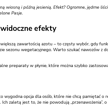
 wiosną i późną jesienią. Efekt? Ogromne, jędrne liści
elone Pasje.
 widoczne efekty
iększą zawartością azotu – to częsty wybór, gdy funkie
fazie sezonu wegetacyjnego. Warto szukać nawozów z 
lne preparaty w płynie, które można szybko zastosowa
y, to wygodna opcja dla osób, które nie chcą pamiętać
. Ich zaletą jest to, że nie powodują „przenawożenia”,