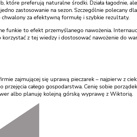
 które preferują naturalne środki. Działa łagodnie, al
edno zastosowanie na sezon. Szczególnie polecany dla o
– chwalony za efektywną formułę i szybkie rezultaty.
odne funkie to efekt przemyślanego nawożenia. Internau
 korzystać z tej wiedzy i dostosować nawożenie do war
rmie zajmującej się uprawą pieczarek – najpierw z ci
 przejęcia całego gospodarstwa. Cenię sobie porządek, 
ower albo planuję kolejną górską wyprawę z Wiktorią.