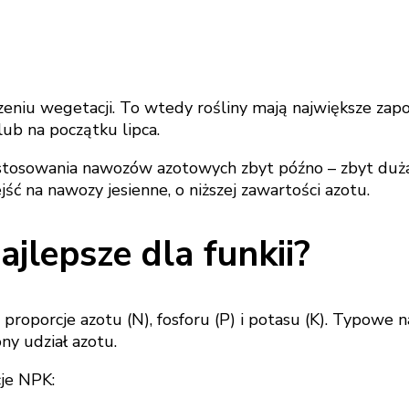
szeniu wegetacji. To wtedy rośliny mają największe zap
ub na początku lipca.
d stosowania nawozów azotowych zbyt późno – zbyt duż
jść na nawozy jesienne, o niższej zawartości azotu.
ajlepsze dla funkii?
proporcje azotu (N), fosforu (P) i potasu (K). Typowe
y udział azotu.
cje NPK: