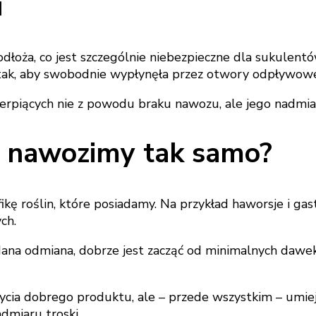
u
oża, co jest szczególnie niebezpieczne dla sukulentów
 tak, aby swobodnie wypłynęła przez otwory odpływowe, 
ierpiących nie z powodu braku nawozu, ale jego nadmia
y nawozimy tak samo?
kę roślin, które posiadamy. Na przykład haworsje i gast
ch.
dana odmiana, dobrze jest zacząć od minimalnych dawek
ycia dobrego produktu, ale – przede wszystkim – umiej
dmiaru troski.