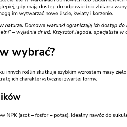
najlepiej, gdy mają dostęp do odpowiednio zbilansowany
ogą im wytwarzać nowe liście, kwiaty i korzenie.
ny w naturze. Domowe warunki ograniczają ich dostęp d
ni” – wyjaśnia dr inż. Krzysztof Jagoda, specjalista w dz
ów wybrać?
ku innych roślin skutkuje szybkim wzrostem masy zielo
atę ich charakterystycznej zwartej formy.
ników
w NPK (azot – fosfor – potas). Idealny nawóz do sukul