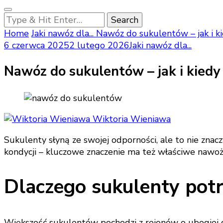
Looking
for
Home
Jaki nawóz dla...
Nawóz do sukulentów – jak i k
Something?
6 czerwca 2025
2 lutego 2026
Jaki nawóz dla...
Nawóz do sukulentów – jak i kiedy
Wiktoria Wieniawa
Sukulenty słyną ze swojej odporności, ale to nie znacz
kondycji – kluczowe znaczenie ma też właściwe nawoż
Dlaczego sukulenty pot
Większość sukulentów pochodzi z rejonów o ubogiej 