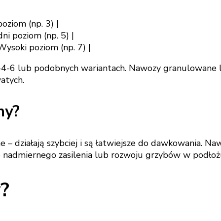
poziom (np. 3) |
dni poziom (np. 5) |
Wysoki poziom (np. 7) |
2-4-6 lub podobnych wariantach. Nawozy granulowane l
atych.
ny?
– działają szybciej i są łatwiejsze do dawkowania. Na
ko nadmiernego zasilenia lub rozwoju grzybów w podłoż
?