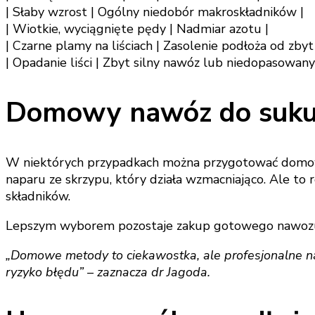
| Słaby wzrost | Ogólny niedobór makroskładników |
| Wiotkie, wyciągnięte pędy | Nadmiar azotu |
| Czarne plamy na liściach | Zasolenie podłoża od zby
| Opadanie liści | Zbyt silny nawóz lub niedopasowany 
Domowy nawóz do sukul
W niektórych przypadkach można przygotować domowy
naparu ze skrzypu, który działa wzmacniająco. Ale t
składników.
Lepszym wyborem pozostaje zakup gotowego nawozu do 
„Domowe metody to ciekawostka, ale profesjonalne naw
ryzyko błędu” – zaznacza dr Jagoda.