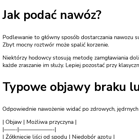
Jak podać nawóz?
Podlewanie to główny sposób dostarczania nawozu suk
Zbyt mocny roztwór może spalić korzenie.
Niektórzy hodowcy stosują metodę zamgławiania dolis
każde zraszanie im służy. Lepiej pozostać przy klas
Typowe objawy braku l
Odpowiednie nawożenie widać po zdrowych, jędrnych
| Objaw | Możliwa przyczyna |
|——-|——————-|
| Żółknięcie liści od spodu | Niedobór azotu |