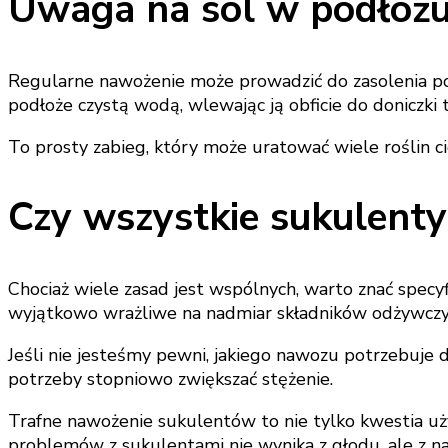
Uwaga na sól w podłoż
Regularne nawożenie może prowadzić do zasolenia podł
podłoże czystą wodą, wlewając ją obficie do doniczki
To prosty zabieg, który może uratować wiele roślin c
Czy wszystkie sukulent
Chociaż wiele zasad jest wspólnych, warto znać specyfi
wyjątkowo wrażliwe na nadmiar składników odżywczy
Jeśli nie jesteśmy pewni, jakiego nawozu potrzebuje 
potrzeby stopniowo zwiększać stężenie.
Trafne nawożenie sukulentów to nie tylko kwestia uż
problemów z sukulentami nie wynika z głodu, ale z na