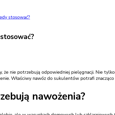
iedy stosować?
 stosować?
y, że nie potrzebują odpowiedniej pielęgnacji. Nie tylk
enie. Właściwy nawóz do sukulentów potrafi znacząco 
rzebują nawożenia?
glebie, ale w warunkach domowych lub szklarniowych