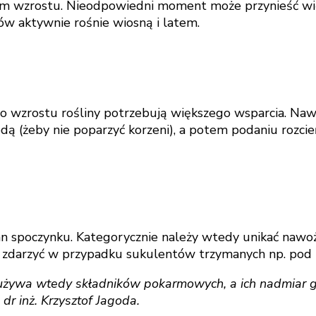
em wzrostu. Nieodpowiedni moment może przynieść wię
w aktywnie rośnie wiosną i latem.
go wzrostu rośliny potrzebują większego wsparcia. Na
odą (żeby nie poparzyć korzeni), a potem podaniu rozc
 spoczynku. Kategorycznie należy wtedy unikać nawożen
 się zdarzyć w przypadku sukulentów trzymanych np. pod
zużywa wtedy składników pokarmowych, a ich nadmiar g
dr inż. Krzysztof Jagoda.