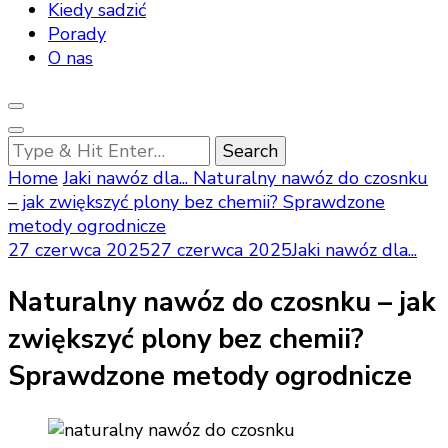
Kiedy sadzić
Porady
O nas
Looking
for
Home
Jaki nawóz dla...
Naturalny nawóz do czosnku
Something?
– jak zwiększyć plony bez chemii? Sprawdzone
metody ogrodnicze
27 czerwca 2025
27 czerwca 2025
Jaki nawóz dla...
Naturalny nawóz do czosnku – jak
zwiększyć plony bez chemii?
Sprawdzone metody ogrodnicze