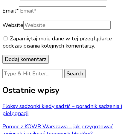
Email
*
Website
Zapamiętaj moje dane w tej przeglądarce
podczas pisania kolejnych komentarzy.
Looking
for
Something?
Ostatnie wpisy
Floksy sadzonki kiedy sadzić – poradnik sadzenia i
pielęgnacji
Pomoc z KOWR Warszawa – jak przygotować
wniosek i uniknąć typowych błędów?