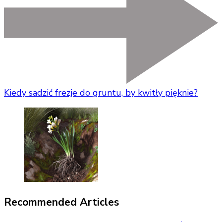
Kiedy sadzić frezje do gruntu, by kwitły pięknie?
Recommended Articles