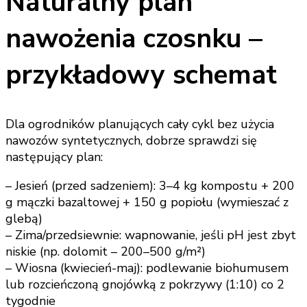
Naturalny plan
nawożenia czosnku –
przykładowy schemat
Dla ogrodników planujących cały cykl bez użycia
nawozów syntetycznych, dobrze sprawdzi się
następujący plan:
– Jesień (przed sadzeniem): 3–4 kg kompostu + 200
g mączki bazaltowej + 150 g popiołu (wymieszać z
glebą)
– Zima/przedsiewnie: wapnowanie, jeśli pH jest zbyt
niskie (np. dolomit – 200–500 g/m²)
– Wiosna (kwiecień-maj): podlewanie biohumusem
lub rozcieńczoną gnojówką z pokrzywy (1:10) co 2
tygodnie