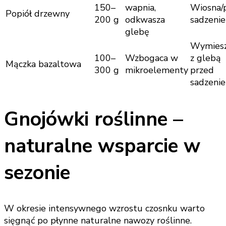
150–
wapnia,
Wiosna/
Popiół drzewny
200 g
odkwasza
sadzeni
glebę
Wymies
100–
Wzbogaca w
z glebą
Mączka bazaltowa
300 g
mikroelementy
przed
sadzeni
Gnojówki roślinne –
naturalne wsparcie w
sezonie
W okresie intensywnego wzrostu czosnku warto
sięgnąć po płynne naturalne nawozy roślinne.