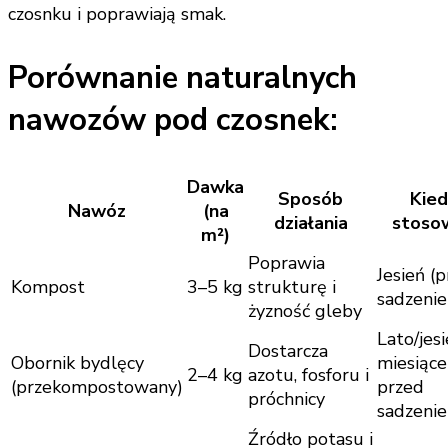
czosnku i poprawiają smak.
Porównanie naturalnych
nawozów pod czosnek:
Dawka
Sposób
Kied
Nawóz
(na
działania
stoso
m²)
Poprawia
Jesień (
Kompost
3–5 kg
strukturę i
sadzeni
żyzność gleby
Lato/jesi
Dostarcza
Obornik bydlęcy
miesiące
2–4 kg
azotu, fosforu i
(przekompostowany)
przed
próchnicy
sadzeni
Źródło potasu i