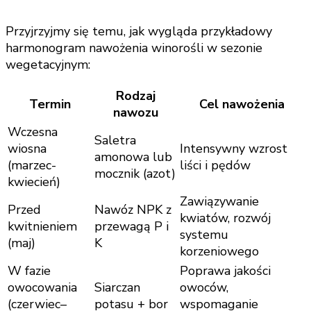
Przyjrzyjmy się temu, jak wygląda przykładowy
harmonogram nawożenia winorośli w sezonie
wegetacyjnym:
Rodzaj
Termin
Cel nawożenia
nawozu
Wczesna
Saletra
wiosna
Intensywny wzrost
amonowa lub
(marzec-
liści i pędów
mocznik (azot)
kwiecień)
Zawiązywanie
Przed
Nawóz NPK z
kwiatów, rozwój
kwitnieniem
przewagą P i
systemu
(maj)
K
korzeniowego
W fazie
Poprawa jakości
owocowania
Siarczan
owoców,
(czerwiec–
potasu + bor
wspomaganie