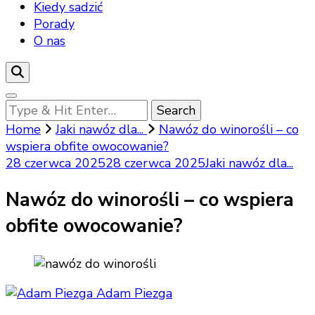
Kiedy sadzić
Porady
O nas
Looking
for
Home
Jaki nawóz dla...
Nawóz do winorośli – co
Something?
wspiera obfite owocowanie?
28 czerwca 2025
28 czerwca 2025
Jaki nawóz dla...
Nawóz do winorośli – co wspiera
obfite owocowanie?
Adam Piezga