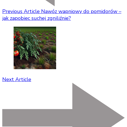
Previous Article
Nawóz wapniowy do pomidorów –
jak zapobiec suchej zgniliźnie?
Next Article