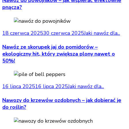
Nawóz do powojników – jak wspierać efektowne
pnącza?
18 czerwca 2025
30 czerwca 2025
Jaki nawóz dla...
Nawóz ze skorupek jaj do pomidorów –
ekologiczny hit, który zwiększa plony nawet o
50%!
16 lipca 2025
16 lipca 2025
Jaki nawóz dla...
Nawozy do krzewów ozdobnych – jak dobierać je
do roślin?