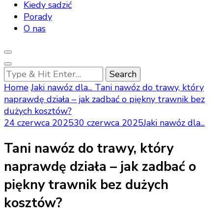
Kiedy sadzić
Porady
O nas
Looking
for
Home
Jaki nawóz dla...
Tani nawóz do trawy, który
Something?
naprawdę działa – jak zadbać o piękny trawnik bez
dużych kosztów?
24 czerwca 2025
30 czerwca 2025
Jaki nawóz dla...
Tani nawóz do trawy, który
naprawdę działa – jak zadbać o
piękny trawnik bez dużych
kosztów?