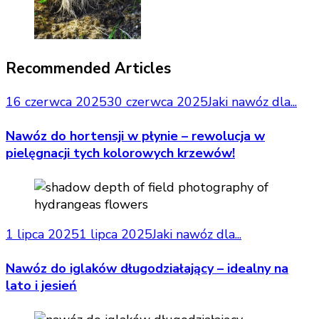
Recommended Articles
16 czerwca 2025
30 czerwca 2025
Jaki nawóz dla...
Nawóz do hortensji w płynie – rewolucja w
pielęgnacji tych kolorowych krzewów!
1 lipca 2025
1 lipca 2025
Jaki nawóz dla...
Nawóz do iglaków długodziałający – idealny na
lato i jesień