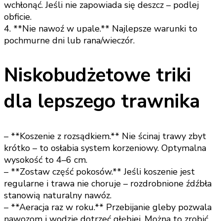
wchłonąć. Jeśli nie zapowiada się deszcz – podlej
obficie.
4. **Nie nawoź w upale.** Najlepsze warunki to
pochmurne dni lub rana/wieczór.
Niskobudżetowe triki
dla lepszego trawnika
– **Koszenie z rozsądkiem.** Nie ścinaj trawy zbyt
krótko – to osłabia system korzeniowy. Optymalna
wysokość to 4–6 cm.
– **Zostaw część pokosów.** Jeśli koszenie jest
regularne i trawa nie choruje – rozdrobnione źdźbła
stanowią naturalny nawóz.
– **Aeracja raz w roku.** Przebijanie gleby pozwala
nawozom i wodzie dotrzeć głębiej. Można to zrobić