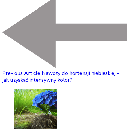
Previous Article
Nawozy do hortensji niebieskiej –
jak uzyskać intensywny kolor?