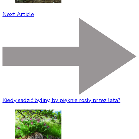
Next Article
Kiedy sadzić byliny, by pięknie rosły przez lata?