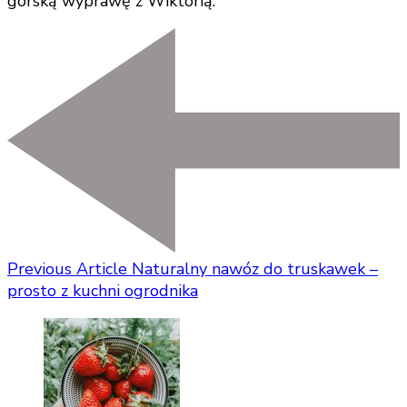
górską wyprawę z Wiktorią.
Previous Article
Naturalny nawóz do truskawek –
prosto z kuchni ogrodnika