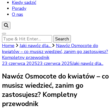
Kiedy sadzić
Porady
O nas
Looking
for
Home
Jaki nawóz dla...
Nawóz Osmocote do
Something?
kwiatów – co musisz wiedzieć, zanim go zastosujesz?
Kompletny przewodnik
23 czerwca 2025
23 czerwca 2025
Jaki nawóz dla...
Nawóz Osmocote do kwiatów – co
musisz wiedzieć, zanim go
zastosujesz? Kompletny
przewodnik