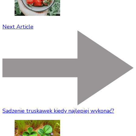
Next Article
Sadzenie truskawek kiedy najlepiej wykonać?