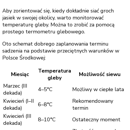
Aby zorientować się, kiedy dokładnie siać groch
jasiek w swojej okolicy, warto monitorować
temperaturę gleby. Można to zrobić za pomocą
prostego termometru glebowego.
Oto schemat dobrego zaplanowania terminu
sadzenia na podstawie przeciętnych warunków w
Polsce Środkowej:
Temperatura
Miesiąc
Możliwość siewu
gleby
Marzec (III
4–5°C
Możliwy w ciepłe lata
dekada)
Kwiecień (I–II
Rekomendowany
6–8°C
dekada)
termin
Kwiecień (III
8–10°C
Ostateczny moment
dekada)