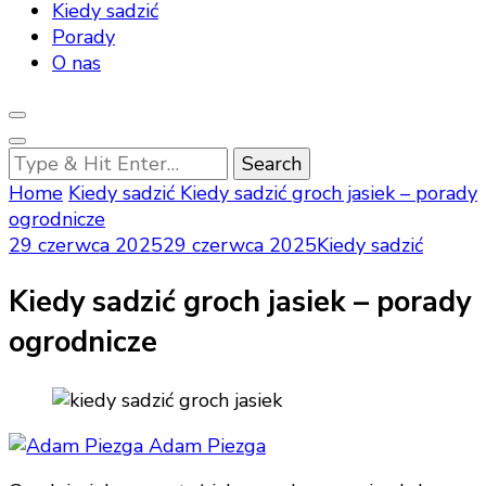
Kiedy sadzić
Porady
O nas
Looking
for
Home
Kiedy sadzić
Kiedy sadzić groch jasiek – porady
Something?
ogrodnicze
29 czerwca 2025
29 czerwca 2025
Kiedy sadzić
Kiedy sadzić groch jasiek – porady
ogrodnicze
Adam Piezga