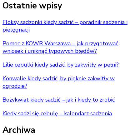
Something?
Ostatnie wpisy
Floksy sadzonki kiedy sadzić – poradnik sadzenia i
pielęgnacji
Pomoc z KOWR Warszawa – jak przygotować
wniosek i uniknąć typowych błędów?
Lilie cebulki kiedy sadzić, by zakwitły w pełni?
Konwalie kiedy sadzić, by pięknie zakwitły w
ogrodzie?
Bożykwiat kiedy sadzić – jak i kiedy to zrobić
Kiedy sadzi się cebulę – kalendarz sadzenia
Archiwa