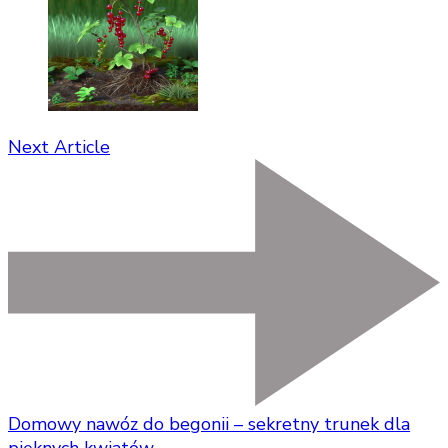
Next Article
Domowy nawóz do begonii – sekretny trunek dla
pięknych kwiatów