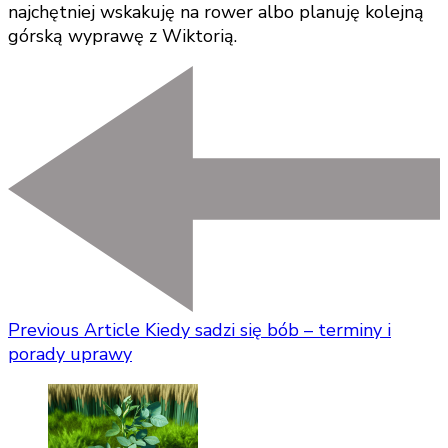
najchętniej wskakuję na rower albo planuję kolejną
górską wyprawę z Wiktorią.
Previous Article
Kiedy sadzi się bób – terminy i
porady uprawy