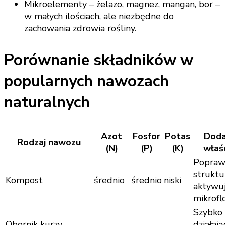
Mikroelementy – żelazo, magnez, mangan, bor –
w małych ilościach, ale niezbędne do
zachowania zdrowia rośliny.
Porównanie składników w
popularnych nawozach
naturalnych
Azot
Fosfor
Potas
Dod
Rodzaj nawozu
(N)
(P)
(K)
właś
Popraw
struktu
Kompost
średnio
średnio
niski
aktywu
mikrofl
Szybko
Obornik kurzy
działają