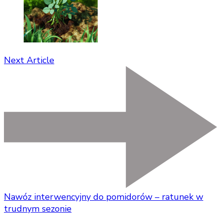
Next Article
Nawóz interwencyjny do pomidorów – ratunek w
trudnym sezonie