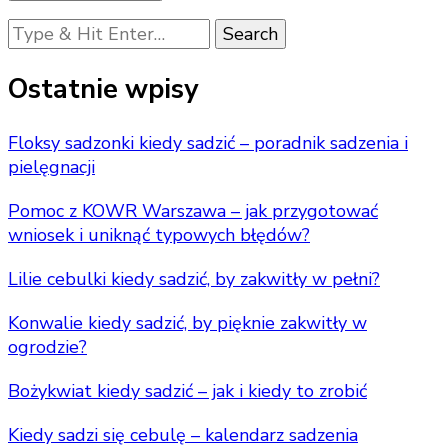
Looking
for
Something?
Ostatnie wpisy
Floksy sadzonki kiedy sadzić – poradnik sadzenia i
pielęgnacji
Pomoc z KOWR Warszawa – jak przygotować
wniosek i uniknąć typowych błędów?
Lilie cebulki kiedy sadzić, by zakwitły w pełni?
Konwalie kiedy sadzić, by pięknie zakwitły w
ogrodzie?
Bożykwiat kiedy sadzić – jak i kiedy to zrobić
Kiedy sadzi się cebulę – kalendarz sadzenia