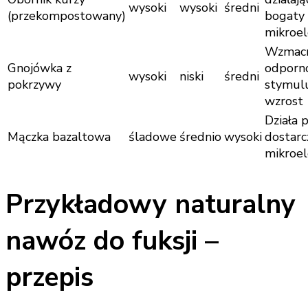
wysoki
wysoki
średni
(przekompostowany)
bogaty
mikroe
Wzmacn
Gnojówka z
odporno
wysoki
niski
średni
pokrzywy
stymul
wzrost
Działa 
Mączka bazaltowa
śladowe
średnio
wysoki
dostarc
mikroe
Przykładowy naturalny
nawóz do fuksji –
przepis