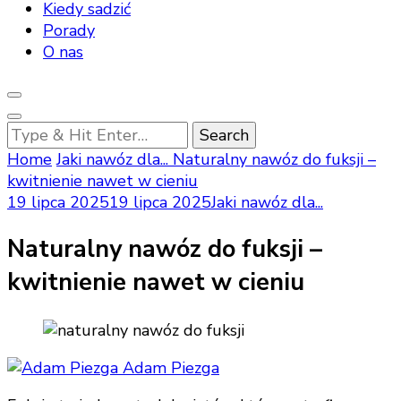
Kiedy sadzić
Porady
O nas
Looking
for
Home
Jaki nawóz dla...
Naturalny nawóz do fuksji –
Something?
kwitnienie nawet w cieniu
19 lipca 2025
19 lipca 2025
Jaki nawóz dla...
Naturalny nawóz do fuksji –
kwitnienie nawet w cieniu
Adam Piezga