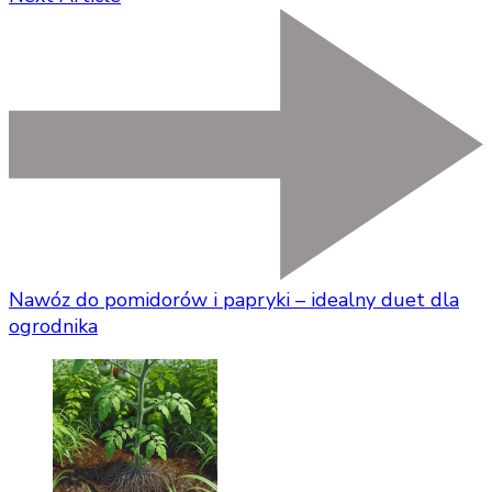
Nawóz do pomidorów i papryki – idealny duet dla
ogrodnika