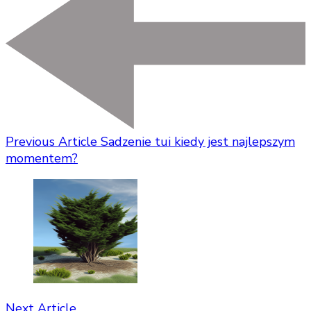
Previous Article
Sadzenie tui kiedy jest najlepszym
momentem?
Next Article