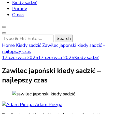
Kiedy sadzić
Porady
O nas
Looking
for
Home
Kiedy sadzić
Zawilec japoński kiedy sadzić –
Something?
najlepszy czas
17 czerwca 2025
17 czerwca 2025
Kiedy sadzić
Zawilec japoński kiedy sadzić –
najlepszy czas
Adam Piezga