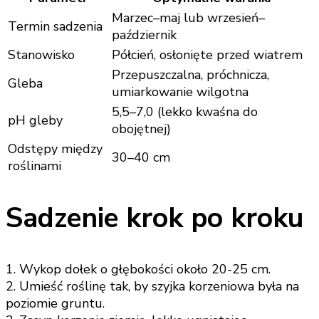
Marzec–maj lub wrzesień–
Termin sadzenia
październik
Stanowisko
Półcień, osłonięte przed wiatrem
Przepuszczalna, próchnicza,
Gleba
umiarkowanie wilgotna
5,5–7,0 (lekko kwaśna do
pH gleby
obojętnej)
Odstępy między
30–40 cm
roślinami
Sadzenie krok po kroku
1. Wykop dołek o głębokości około 20-25 cm.
2. Umieść roślinę tak, by szyjka korzeniowa była na
poziomie gruntu.