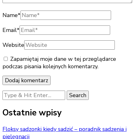
Name
*
Email
*
Website
Zapamiętaj moje dane w tej przeglądarce
podczas pisania kolejnych komentarzy.
Looking
for
Something?
Ostatnie wpisy
Floksy sadzonki kiedy sadzić – poradnik sadzenia i
pielęgnacji